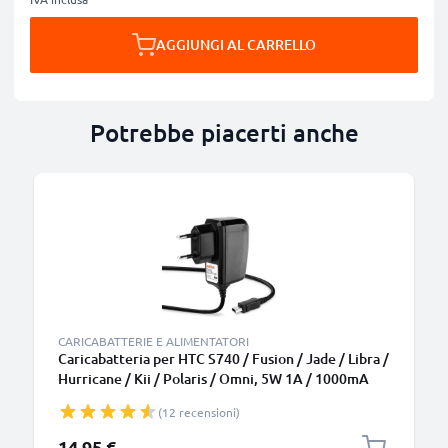
AGGIUNGI AL CARRELLO
Potrebbe piacerti anche
B
CARICABATTERIE E ALIMENTATORI
Caricabatteria per HTC S740 / Fusion / Jade / Libra /
Hurricane / Kii / Polaris / Omni, 5W 1A / 1000mA
Caricatore 1.1m con spina europea
(12 recensioni)
14,95 €