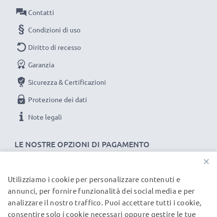
approfonditi delle componenti evitano un usura
Contatti
eccessiva
Condizioni di uso
★ ricarica conformemente alla tensione di esercizio
Diritto di recesso
prevista, favorendo una lunga vita utile
★ cavo/filo resistente e flessibile, con una lunghezza
Garanzia
di
Sicurezza & Certificazioni
AFFIDABILITA E SIUREZZA DEL MARCHIO subtel
Protezione dei dati
PER HTC S740 / Fusion / Jade / Libra / Hurricane /
Note legali
Kii / Polaris / Omni / Volans
★ sicurezza certificata: protezione da corto circuito,
LE NOSTRE OPZIONI DI PAGAMENTO
surriscaldamento e sovratensione
★ compatto, elegante, non ingombrante,
×
★ LED non invasivo che indica lo stato di carica
Utilizziamo i cookie per personalizzare contenuti e
I NOSTRI PARTNER DI SPEDIZIONE
★ filo a prova di stiramenti e piegamenti, materiale
annunci, per fornire funzionalità dei social media e per
resistente e piacevole al tatto
analizzare il nostro traffico. Puoi accettare tutti i cookie,
consentire solo i cookie necessari oppure gestire le tue
© subtel.it 2026