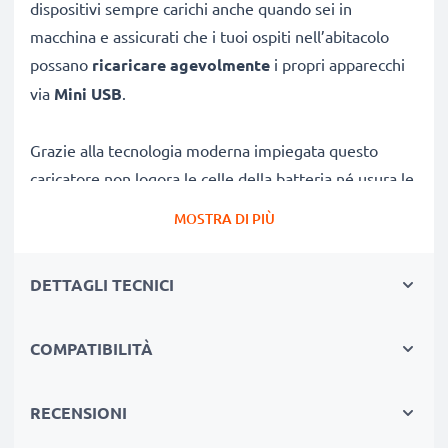
dispositivi sempre carichi anche quando sei in
macchina e assicurati che i tuoi ospiti nell’abitacolo
possano
ricaricare agevolmente
i propri apparecchi
via
Mini USB
.
Grazie alla tecnologia moderna impiegata questo
caricatore non logora le celle della batteria né usura le
componenti interne del tuo HTC: ne viene agevolata
MOSTRA DI PIÙ
così una durata di vita utile. L'amperaggio è di
1A /
1000mA
, stabile durante la ricarica; la corrente in
DETTAGLI TECNICI
uscita sarà conforme alla tensione di esercizio
prevista. Le dimensioni, che visualizzi ingrandendo le
foto su questa pagina, sono tali che quest’adattatore
COMPATIBILITÀ
Mini USB si abbini egregiamente in tutti gli abitacoli di
automobili o camper. Il
LED
, con lucetta non invasiva e
RECENSIONI
che si accende una volta inserito il caricatore nella