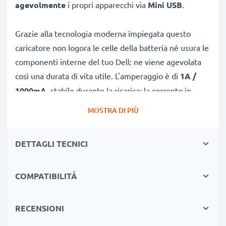
agevolmente
i propri apparecchi via
Mini USB
.
Grazie alla tecnologia moderna impiegata questo
caricatore non logora le celle della batteria né usura le
componenti interne del tuo Dell: ne viene agevolata
così una durata di vita utile. L'amperaggio è di
1A /
1000mA
, stabile durante la ricarica; la corrente in
uscita sarà conforme alla tensione di esercizio
MOSTRA DI PIÙ
prevista. Le dimensioni, che visualizzi ingrandendo le
foto su questa pagina, sono tali che quest’adattatore
DETTAGLI TECNICI
Mini USB si abbini egregiamente in tutti gli abitacoli di
automobili o camper. Il
LED
, con lucetta non invasiva e
COMPATIBILITÀ
che si accende una volta inserito il caricatore nella
presa accendisigari, è molto utile e ti permette di
verificare che la ricarica è in corso e si spegne quando
RECENSIONI
togli la chiave dal blocchetto d’accensione.