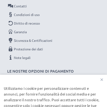
di
Contatti
AFFIDABILITA E SIUREZZA DEL MARCHIO subtel
Condizioni di uso
PER Dell Mini 3
Diritto di recesso
★ sicurezza certificata: protezione da corto circuito,
surriscaldamento e sovratensione
Garanzia
★ compatto, elegante, non ingombrante,
Sicurezza & Certificazioni
★ LED non invasivo che indica lo stato di carica
Protezione dei dati
★ filo a prova di stiramenti e piegamenti, materiale
resistente e piacevole al tatto
Note legali
LE NOSTRE OPZIONI DI PAGAMENTO
Caricatore subtel: un caricabatterie auto
dall’ottimo rapporto qualità-prezzo
×
Utilizziamo i cookie per personalizzare contenuti e
I NOSTRI PARTNER DI SPEDIZIONE
SPECIFICHE TECNICHE DEL CARICABATTERIA
annunci, per fornire funzionalità dei social media e per
COMPATIBILE AL 100%
analizzare il nostro traffico. Puoi accettare tutti i cookie,
Ingresso / Input:
12V / 24V
consentire solo i cookie necessari oppure gestire le tue
© subtel.it 2026