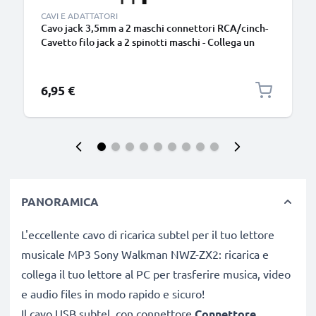
CAVI E ADATTATORI
Cavo jack 3,5mm a 2 maschi connettori RCA/cinch-
Cavetto filo jack a 2 spinotti maschi - Collega un
dispositivo e trasmetti il segnale audio a casse,
mixer, amplificatore o tv
6,95 €
PANORAMICA
L'eccellente cavo di ricarica subtel per il tuo lettore
musicale MP3 Sony Walkman NWZ-ZX2: ricarica e
collega il tuo lettore al PC per trasferire musica, video
e audio files in modo rapido e sicuro!
Il cavo USB subtel, con connettore
Connettore