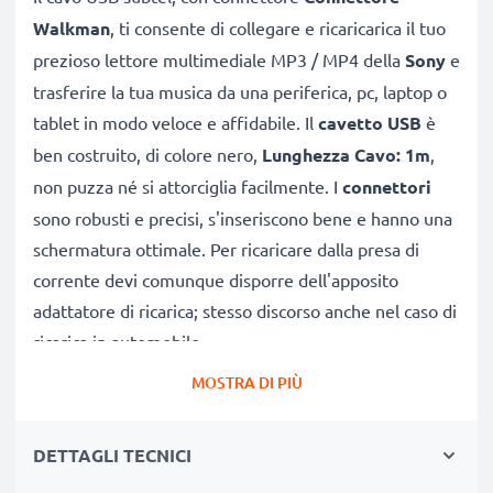
Walkman
, ti consente di collegare e ricaricarica il tuo
prezioso lettore multimediale MP3 / MP4 della
Sony
e
trasferire la tua musica da una periferica, pc, laptop o
tablet in modo veloce e affidabile. Il
cavetto USB
è
ben costruito, di colore nero,
Lunghezza Cavo: 1m
,
non puzza né si attorciglia facilmente. I
connettori
sono robusti e precisi, s'inseriscono bene e hanno una
schermatura ottimale. Per ricaricare dalla presa di
corrente devi comunque disporre dell'apposito
adattatore di ricarica; stesso discorso anche nel caso di
ricarica in automobile.
MOSTRA DI PIÙ
CAVO DI RICARICA Connettore Walkman
COMPATIBILE CON Sony Walkman NW-A55L NWZ-
DETTAGLI TECNICI
ZX2, NWZ-A15, -A10, NWZ-A816, -A818, NWZ-E858,