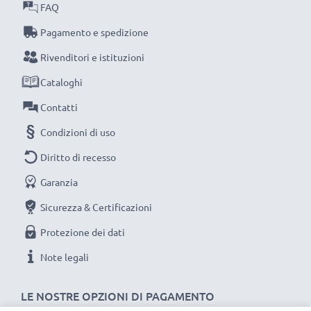
FAQ
CAVETTO USB DI INTERFACCIA - NUOVO FILO
Pagamento e spedizione
COMPATIBILE
Rivenditori e istituzioni
Materiale del Cavo: PVC
Cataloghi
Materiale del Connettore: PVC
Collegamento 1: Connettore Walkman
Contatti
Collegamento 2: USB A
Condizioni di uso
Versione: 2.0
Diritto di recesso
Velocità di trasferimento (max): 480 MBit/s - USB 2.0
Garanzia
Corrente di carica: 1A
Lunghezza del filo: Lunghezza Cavo: 1m
Sicurezza & Certificazioni
Colore: nero
Protezione dei dati
Note legali
Un cavo usb dati / ricarica dall'ottimo rapporto
qualità-prezzo!
LE NOSTRE OPZIONI DI PAGAMENTO