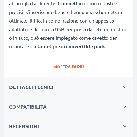
attorciglia facilmente. I
connettori
sono robusti e
precisi, s'inseriscono bene e hanno una schermatura
ottimale. Il filo, in combinazione con un apposito
adattatore di ricarica USB per presa da rete domestica
o in auto, può essere impiegato come cavetto per
ricaricare sia
tablet
pc sia
convertible pads
.
CAVETTO USB DI RICAMBIO COLLEGA UN TABLET
MOSTRA DI PIÙ
A PC O ALTRO DISPOSITIVO
★
per scaricare e
trasferire foto
, video e documenti
DETTAGLI TECNICI
PRS-300 / PRS-600 / PRS-505 verso PC o altra
periferica
COMPATIBILITÀ
★ sincronizzare,
aggiornare firmware
o software di
PRS-300 / PRS-600 / PRS-505
★ offre una
Velocità di trasferimento (max)
: 480
RECENSIONI
MBit/s - USB 2.0