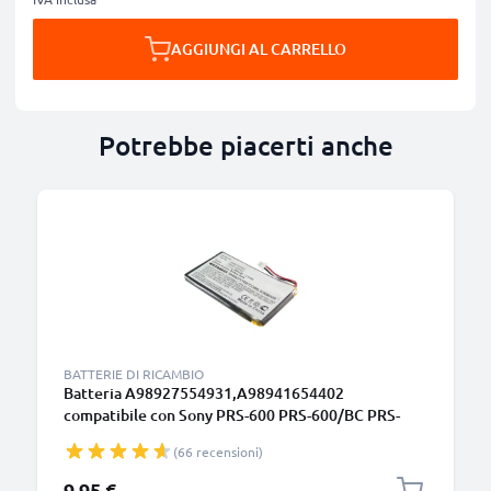
AGGIUNGI AL CARRELLO
Potrebbe piacerti anche
BATTERIE DI RICAMBIO
Batteria A98927554931,A98941654402
compatibile con Sony PRS-600 PRS-600/BC PRS-
600/RC Ricambio da 800mAh per tablet pc -
(66 recensioni)
Sostituzione di lunga durata
9,95 €