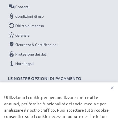
Collegamento 1: Mini USB
Contatti
Collegamento 2: USB A
Condizioni di uso
Versione: 2.0
Diritto di recesso
Velocità di trasferimento (max): 480 MBit/s - USB 2.0
Garanzia
Corrente di carica: 1A
Lunghezza Cavo: 1m
Sicurezza & Certificazioni
Colore: nero
Protezione dei dati
Note legali
Un cavo usb dati / ricarica dall'ottimo rapporto
qualità-prezzo!
LE NOSTRE OPZIONI DI PAGAMENTO
×
★
3 anni di garanzia
★
subtel significa qualità certificata, per questo diamo 3
Utilizziamo i cookie per personalizzare contenuti e
I NOSTRI PARTNER DI SPEDIZIONE
anni di garanzia
annunci, per fornire funzionalità dei social media e per
analizzare il nostro traffico. Puoi accettare tutti i cookie,
consentire solo i cookie necessari oppure gestire le tue
© subtel.it 2026