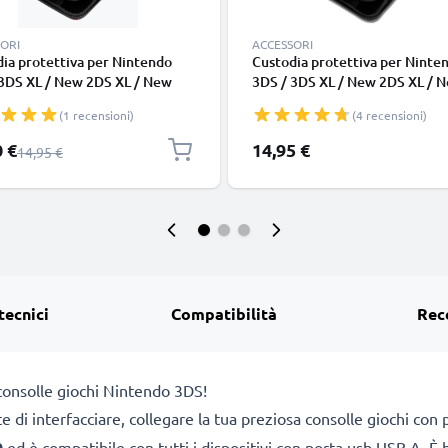
ORI
ACCESSORI
ia protettiva per Nintendo
Custodia protettiva per Ninte
 3DS XL / New 2DS XL / New
3DS / 3DS XL / New 2DS XL / 
 case in materiale resistente,
3DS XL case in materiale resis
(1 recensioni)
(4 recensioni)
ole al tatto, colore rosso -
piacevole al tatto, colore blu s
con te la tua console in un
Porta con te la tua console in 
 speciale
0 €
14,95 €
Prezzo normale
14,95 €
te etui di protezione
elegante etui di protezione
tecnici
Compatibilità
Rec
 consolle giochi Nintendo 3DS!
di interfacciare, collegare la tua preziosa consolle giochi con pc
0
ed è compatibile con tutti i dispositivi con
porta usb USB A. È b