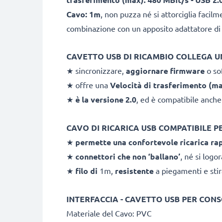
Cavo: 1m
, non puzza né si attorciglia facilm
combinazione con un apposito adattatore di 
CAVETTO USB DI RICAMBIO COLLEGA U
★ sincronizzare,
aggiornare firmware
o so
★ offre una
Velocità di trasferimento (m
★
è la versione 2.0
, ed è compatibile anche
CAVO DI RICARICA USB COMPATIBILE P
★
permette una confortevole ricarica ra
★
connettori che non ‘ballano’
, né si logo
★
filo di
1m,
resistente
a piegamenti e stir
INTERFACCIA - CAVETTO USB PER CON
Materiale del Cavo: PVC