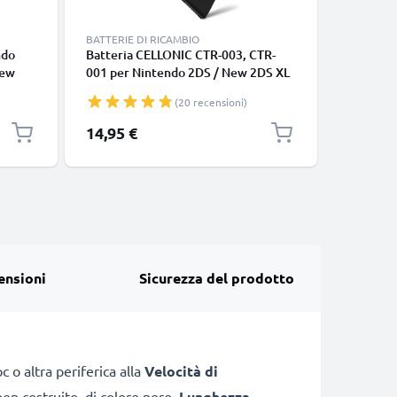
BATTERIE DI RICAMBIO
BATTERIE 
ndo
Batteria CELLONIC CTR-003, CTR-
2x Batte
New
001 per Nintendo 2DS / New 2DS XL
Nintendo
tente,
/ 3DS / Wii U Pro Controller
Switch Pr
(20 recensioni)
curo -
Ricambio batteria nintendo 2ds da
Controll
un
1300mAh per console giochi
CTR-001
14,95 €
28,95 €
CELLONIC
controlle
ensioni
Sicurezza del prodotto
 o altra periferica alla
Velocità di
en costruito, di colore nero,
Lunghezza