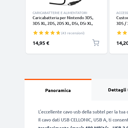
CARICABATTERIE E ALIMENTATORI
ACCESS
Caricabatteria per Nintendo 3DS,
Custod
3DS XL, 2DS, 2DS XL, DSi, DSi XL,
3DS /
New, WAP-002, 5W 1.5A Caricatore
3DS XL
(43 recensioni)
1,1m con spina europea
piacev
Porta 
Prezzo
14,95 €
14,2
elegan
Dettagli 
Panoramica
L'eccellente cavo usb della subtel per la tua
Il cavo dati USB CELLONIC, USB A, ti consente 
trasferimento (max): 480 MBit/s - USB 2.