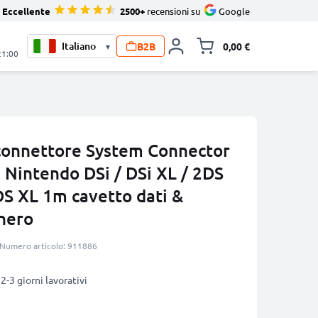
Eccellente
2500+
recensioni su
Google
B2B
0,00 €
▾
Alli
21:00
connettore System Connector
i Nintendo DSi / DSi XL / 2DS
DS XL 1m cavetto dati &
 nero
Numero articolo: 911886
2-3 giorni lavorativi