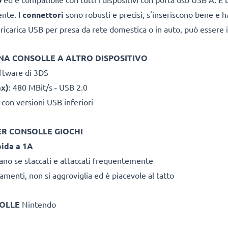
ente. I
connettori
sono robusti e precisi, s'inseriscono bene e h
ricarica USB per presa da rete domestica o in auto, può essere 
NA CONSOLLE A ALTRO DISPOSITIVO
ftware di 3DS
ax)
: 480 MBit/s - USB 2.0
 con versioni USB inferiori
ER CONSOLLE GIOCHI
pida a 1A
rano se staccati e attaccati frequentemente
amenti, non si aggroviglia ed è piacevole al tatto
SOLLE
Nintendo