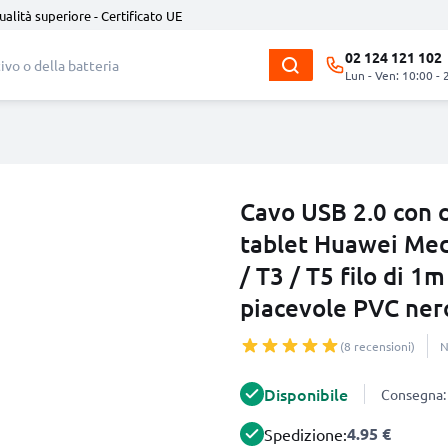
ualità superiore - Certificato UE
02 124 121 102
Lun - Ven: 10:00 - 
Cavo USB 2.0 con 
tablet Huawei Med
/ T3 / T5 filo di 1m
piacevole PVC ner
(8 recensioni)
N
Disponibile
Consegna: 
4.95 €
Spedizione: