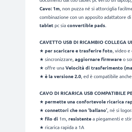
Cavo: 1m
, non puzza né si attorciglia facilm
combinazione con un apposito adattatore di 
tablet
pc sia
convertible pads
.
CAVETTO USB DI RICAMBIO COLLEGA UN
★
per scaricare e
trasferire foto
, video e
★ sincronizzare,
aggiornare firmware
o so
★ offre una
Velocità di trasferimento (m
★
è la versione 2.0
, ed è compatibile anche
CAVO DI RICARICA USB COMPATIBILE P
★
permette una confortevole ricarica ra
★
connettori che non ‘ballano’
, né si logo
★
filo di
1m,
resistente
a piegamenti e stir
★ ricarica rapida a 1A