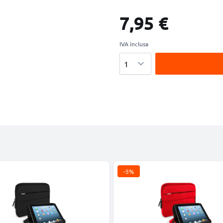
7,95 €
IVA inclusa
Quantità
-5%