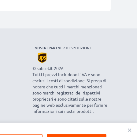
I NOSTRI PARTNER DI SPEDIZIONE
© subtel.it 2026
Tutti i prezzi includono l'IVA e sono
esclusi i costi di spedizione. Si prega di
notare che tutti i marchi menzionati
sono marchi registrati dei rispettivi
proprietari e sono citati sulle nostre
pagine web esclusivamente per fornire
informazioni sui nostri prodotti.
×