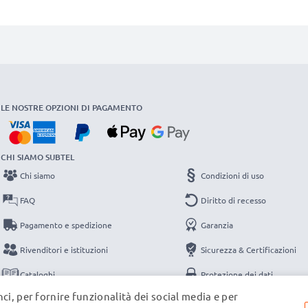
LE NOSTRE OPZIONI DI PAGAMENTO
CHI SIAMO SUBTEL
Chi siamo
Condizioni di uso
FAQ
Diritto di recesso
Pagamento e spedizione
Garanzia
Rivenditori e istituzioni
Sicurezza & Certificazioni
Cataloghi
Protezione dei dati
ci, per fornire funzionalità dei social media e per
Contatti
Note legali