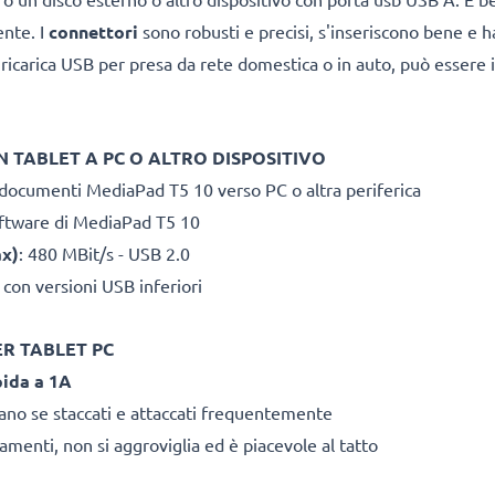
ente. I
connettori
sono robusti e precisi, s'inseriscono bene e h
ricarica USB per presa da rete domestica o in auto, può essere 
 TABLET A PC O ALTRO DISPOSITIVO
 documenti MediaPad T5 10 verso PC o altra periferica
ftware di MediaPad T5 10
ax)
: 480 MBit/s - USB 2.0
 con versioni USB inferiori
ER TABLET PC
pida a 1A
rano se staccati e attaccati frequentemente
amenti, non si aggroviglia ed è piacevole al tatto