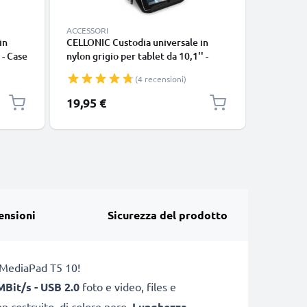
ACCESSORI
ACCESSOR
in
CELLONIC Custodia universale in
CELLONIC
 - Case
nylon grigio per tablet da 10,1'' -
nylon Blu
nti-
Case protettivo con bolle antiurto,
protettiv
(4 recensioni)
bile
anti-shock, idrorepellente,
shock, i
compatibile anche con e-
anche co
19,95 €
19,95 €
reader/laptop
ensioni
Sicurezza del prodotto
i MediaPad T5 10!
MBit/s - USB 2.0
foto e video, files e
n costruito, di colore nero,
Lunghezza