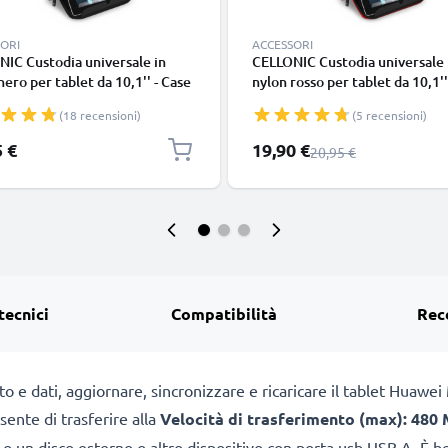
ORI
ACCESSORI
IC Custodia universale in
CELLONIC Custodia universale 
nero per tablet da 10,1'' - Case
nylon rosso per tablet da 10,1''
tivo con bolle antiurto, anti-
protettivo con bolle antiurto, a
(18 recensioni)
(5 recensioni)
 idrorepellente, compatibile
shock, idrorepellente, compati
con e-reader/laptop
anche con e-reader/laptop
Prezzo speciale
5 €
19,90 €
Prezzo normale
20,95 €
tecnici
Compatibilità
Rec
o e dati, aggiornare, sincronizzare e ricaricare il tablet Huawe
ente di trasferire alla
Velocità di trasferimento (max): 480 
o un disco esterno o altro dispositivo con porta usb USB A. È be