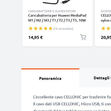
CARICABATTERIE E ALIMENTATORI
ACCESS
Caricabatteria per Huawei MediaPad
CELLON
M1 / M2 / M3 / T1 / T2 / T3 / T5, 10W
nylon 
2A / 2000mA Caricatore 1.2m con
protet
(10 recensioni)
spina europea
shock,
anche 
14,95 €
20,9
Dettagli 
Panoramica
L'eccellente cavo CELLONIC per trasferire fot
Il cavo dati USB CELLONIC, Micro USB, ti cons
documenti dal tuo tablet pc verso un laptop, 