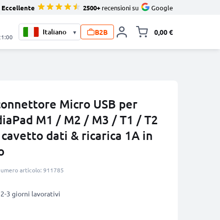
Eccellente
2500+
recensioni su
Google
B2B
0,00 €
▾
Alli
21:00
connettore Micro USB per
iaPad M1 / M2 / M3 / T1 / T2
 cavetto dati & ricarica 1A in
o
umero articolo: 911785
2-3 giorni lavorativi