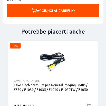
AGGIUNGI AL CARRELLO
Potrebbe piacerti anche
-5%
CAVI E ADATTATORI
Cavo cinch premium per General Imaging E840s /
E850 / E1030 / E1035 / E1040 / E1050TW / E1050
RCA – Altissima qualità Composite audio-video 0,6m
Cavo AV per un suono impeccabile ed immagini
nitide
Prezzo speciale
9,45 €