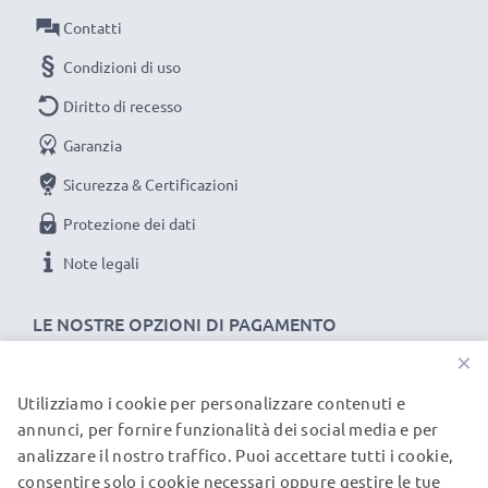
Contatti
Materiale del Connettore: PVC
Collegamento 1: 8 Pin Camera Mini USB B
Condizioni di uso
Collegamento 2: USB A
Diritto di recesso
Versione: 2.0
Garanzia
Velocità di trasferimento (max): 480 MBit/s - USB 2.0
Lunghezza Cavo: 1.5m
Sicurezza & Certificazioni
Colore: nero
Protezione dei dati
Note legali
Un cavo usb dati / ricarica dall'ottimo rapporto qualità-
prezzo!
LE NOSTRE OPZIONI DI PAGAMENTO
×
★
3 anni di garanzia
★
subtel significa qualità certificata, per questo diamo 3
Utilizziamo i cookie per personalizzare contenuti e
I NOSTRI PARTNER DI SPEDIZIONE
annunci, per fornire funzionalità dei social media e per
anni di garanzia
analizzare il nostro traffico. Puoi accettare tutti i cookie,
consentire solo i cookie necessari oppure gestire le tue
© subtel.it 2026