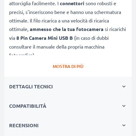
attorciglia facilmente. I
connettori
sono robusti e
precisi, s'inseriscono bene e hanno una schermatura
ottimale. Il filo ricarica a una velocità di ricarica
ottimale,
ammesso che la tua fotocamera
si ricarichi
via
8 Pin Camera Mini USB B
(in caso di dubbi
consultare il manuale della propria macchina
fotografica).
MOSTRA DI PIÙ
CAVETTO USB SOSTITUTIVO, CONNETTE UNA
FOTOCAMERA
COL PC O LAPTOP
DETTAGLI TECNICI
★
per scaricare e
trasferire foto
, video e file da
fotocamera DV1 verso PC
COMPATIBILITÀ
★ sincronizzare,
aggiornare firmware
o software
della tua macchina fotografica General Imaging
★
Velocità di trasferimento (max): 480 MBit/s -
RECENSIONI
USB 2.0