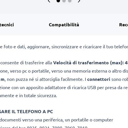
tecnici
Compatibilità
Rec
 foto e dati, aggiornare, sincronizzare e ricaricare il tuo tele
 consente di trasferire alla
Velocità di trasferimento (max): 4
ne, verso pc o portatile, verso una memoria esterna o altro di
1m
, non puzza né si attorciglia facilmente. I
connettori
sono rob
azione con un apposito adattatore di ricarica USB per presa da r
amente e in totale sicurezza.
GARE IL TELEFONO A PC
 documenti verso una periferica, un portatile o computer
ricare dal tuo 8035, 8031, 7080, 7060, 7010