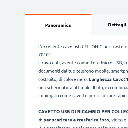
Dettagli 
Panoramica
L'eccellente cavo usb CELLONIC per trasferire
7010!
Il cavo dati, avente connettore Micro USB, ti
documenti dal tuo telefono mobile, smartpho
costruito, di colore nero,
Lunghezza Cavo: 
una schermatura ottimale. Il filo, in combin
impiegato come cavetto per ricaricare rapid
CAVETTO USB DI RICAMBIO PER COLLE
★
per scaricare e
trasferire foto
, video e
★ sincronizzare,
aggiornare
software o sca