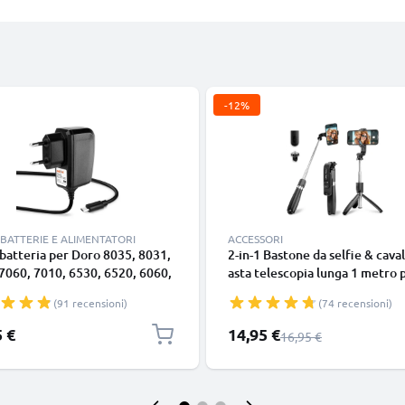
-12%
BATTERIE E ALIMENTATORI
ACCESSORI
batteria per Doro 8035, 8031,
2-in-1 Bastone da selfie & caval
7060, 7010, 6530, 6520, 6060,
asta telescopia lunga 1 metro 
6040, 6030, 2424, 2414, 1370,
stabili selfie - treppiede estrai
(91 recensioni)
(74 recensioni)
 / 1000mA Caricatore 1.1m
con telecomando bluetooth pe
ina europea
cellulari smartphone e fotoca
Prezzo speciale
5 €
14,95 €
Prezzo normale
16,95 €
Compatibile con iPhone Gopro
telefoni Android -Colore nero