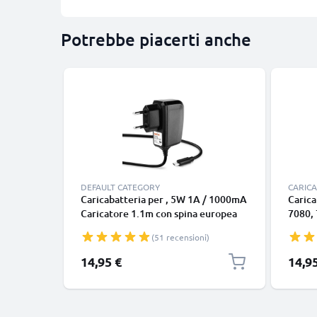
Potrebbe piacerti anche
DEFAULT CATEGORY
CARICA
Caricabatteria per , 5W 1A / 1000mA
Carica
Caricatore 1.1m con spina europea
7080, 
6050, 
(51 recensioni)
5W 1A
con sp
14,95 €
14,9