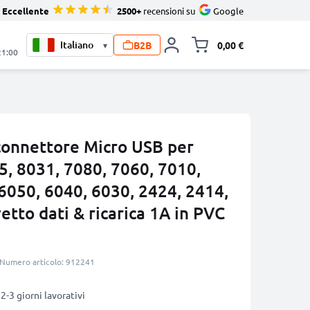
Eccellente
2500+
recensioni su
Google
B2B
0,00 €
▾
Alli
21:00
connettore Micro USB per
5, 8031, 7080, 7060, 7010,
6050, 6040, 6030, 2424, 2414,
etto dati & ricarica 1A in PVC
Numero articolo: 912241
2-3 giorni lavorativi