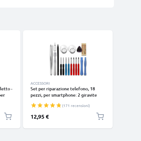
ACCESSORI
ACCESSOR
letto -
Set per riparazione telefono, 18
Bracciolo
per
pezzi, per smartphone: 2 giravite
braccio, 
bile
pentalobo, 4 cacciavite TORX,
fascia p
(171 recensioni)
r
pinzette, levetta e tanto altro ancora
sport all
mere -
| kit per smontare smartphone
compatib
12,95 €
11,95 €
donna, i