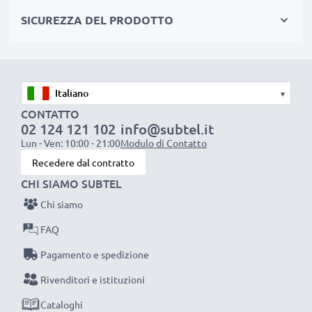
versioni USB inferiori
SICUREZZA DEL PRODOTTO
CAVO DI RICARICA USB (SE LA TUA
FOTOCAMERA SI RICARICA VIA USB)
★
Corrente di carica: 1A
ideale per una ricarica
▾
CONTATTO
rapida, stabile, sicura
02 124 121 102
info@subtel.it
★
cavo adattatore
per fotocamere con porta Micro
Lun - Ven: 10:00 - 21:00
Modulo di Contatto
USB
Recedere dal contratto
★
connettori che non ‘ballano’
, né si logorano se
CHI SIAMO SUBTEL
staccati e attaccati frequentemente
Chi siamo
★
filo di
1m,
resistente
a piegamenti e stiramenti,
FAQ
non si aggroviglia ed è piacevole al tatto
Pagamento e spedizione
CAVETTO USB PER FOTOCAMERA CAMCORDER
Rivenditori e istituzioni
Casio
Cataloghi
Materiale del Cavo: PVC