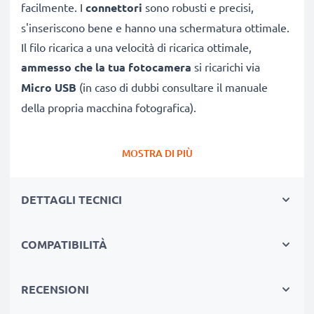
facilmente. I
connettori
sono robusti e precisi,
s'inseriscono bene e hanno una schermatura ottimale.
Il filo ricarica a una velocità di ricarica ottimale,
ammesso che la tua fotocamera
si ricarichi via
Micro USB
(in caso di dubbi consultare il manuale
della propria macchina fotografica).
CAVETTO USB SOSTITUTIVO, CONNETTE UNA
MOSTRA DI PIÙ
FOTOCAMERA
COL PC O LAPTOP
★
per scaricare e
trasferire foto
, video e file da
DETTAGLI TECNICI
fotocamera Exilim EX-ZR700 verso PC
★ sincronizzare,
aggiornare firmware
o software
COMPATIBILITÀ
della tua macchina fotografica Casio
★
Velocità di trasferimento (max): 480 MBit/s -
USB 2.0
RECENSIONI
★
è la versione 2.0
, ed è compatibile anche con