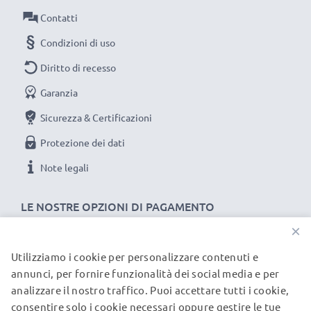
Contatti
Materiale del Connettore: PVC
Collegamento 1: Micro USB
Condizioni di uso
Collegamento 2: USB A
Diritto di recesso
Versione: 2.0
Garanzia
Velocità di trasferimento (max): 480 MBit/s - USB 2.0
Corrente di carica: 1A
Sicurezza & Certificazioni
Lunghezza Cavo: 1m
Protezione dei dati
Colore: nero
Note legali
Un cavo usb dati / ricarica dall'ottimo rapporto qualità-
LE NOSTRE OPZIONI DI PAGAMENTO
prezzo!
×
★
3 anni di garanzia
★
Utilizziamo i cookie per personalizzare contenuti e
I NOSTRI PARTNER DI SPEDIZIONE
annunci, per fornire funzionalità dei social media e per
subtel significa qualità certificata, per questo diamo 3
analizzare il nostro traffico. Puoi accettare tutti i cookie,
anni di garanzia
consentire solo i cookie necessari oppure gestire le tue
© subtel.it 2026