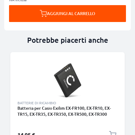
AGGIUNGI AL CARRELLO
Potrebbe piacerti anche
BATTERIE DI RICAMBIO
Batteria per Casio Exilim EX-FR100, EX-TR10, EX-
TR15, EX-TR35, EX-TR350, EX-TR500, EX-TR300
730mAh , marca CELLONIC, ricambi di lunga durata
per macchine fotografiche e videocamere
14,95 €