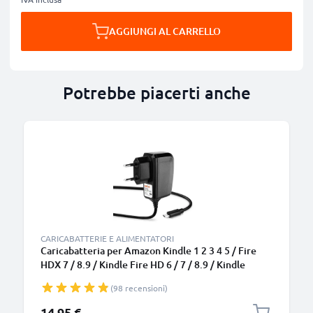
AGGIUNGI AL CARRELLO
Potrebbe piacerti anche
CARICABATTERIE E ALIMENTATORI
Caricabatteria per Amazon Kindle 1 2 3 4 5 / Fire
HDX 7 / 8.9 / Kindle Fire HD 6 / 7 / 8.9 / Kindle
Paperwhite / Kindle Voyage, 5W 1A / 1000mA
(98 recensioni)
Caricatore 1.1m con spina europea
14,95 €