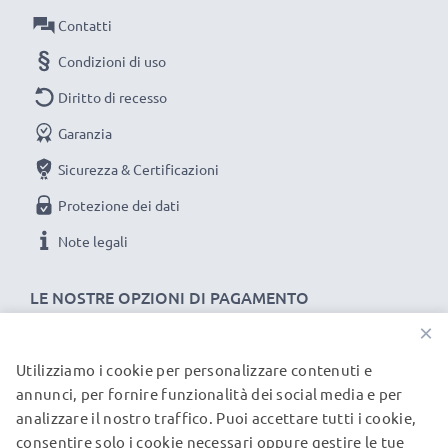
Collegamento 1: Micro USB
Contatti
Collegamento 2: USB A
Condizioni di uso
Versione: 2.0
Diritto di recesso
Velocità di trasferimento (max): 480 MBit/s - USB 2.0
Garanzia
Corrente di carica: 1A
Lunghezza Cavo: 1m
Sicurezza & Certificazioni
Colore: nero
Protezione dei dati
Note legali
Un cavo usb dati / ricarica dall'ottimo rapporto
qualità-prezzo!
LE NOSTRE OPZIONI DI PAGAMENTO
×
★
3 anni di garanzia
★
subtel significa qualità certificata, per questo diamo 3
Utilizziamo i cookie per personalizzare contenuti e
I NOSTRI PARTNER DI SPEDIZIONE
anni di garanzia
annunci, per fornire funzionalità dei social media e per
analizzare il nostro traffico. Puoi accettare tutti i cookie,
consentire solo i cookie necessari oppure gestire le tue
© subtel.it 2026