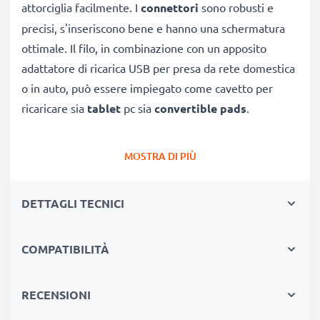
attorciglia facilmente. I
connettori
sono robusti e
precisi, s'inseriscono bene e hanno una schermatura
ottimale. Il filo, in combinazione con un apposito
adattatore di ricarica USB per presa da rete domestica
o in auto, può essere impiegato come cavetto per
ricaricare sia
tablet
pc sia
convertible pads
.
CAVETTO USB DI RICAMBIO COLLEGA UN TABLET
MOSTRA DI PIÙ
A PC O ALTRO DISPOSITIVO
★
per scaricare e
trasferire foto
, video e documenti
DETTAGLI TECNICI
Kindle / Fire HD 6 / 7 / 8 / 8.9 / 10 verso PC o altra
periferica
COMPATIBILITÀ
★ sincronizzare,
aggiornare firmware
o software di
Kindle / Fire HD 6 / 7 / 8 / 8.9 / 10
★ offre una
Velocità di trasferimento (max)
: 480
RECENSIONI
MBit/s - USB 2.0