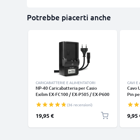
Potrebbe piacerti anche
CARICABATTERIE E ALIMENTATORI
CAVI E
NP-40 Caricabatteria per Casio
Cavo 
Exilim EX-FC100 / EX-P505 / EX-P600
Pin pe
/ EX-P700 / EX-Z100 / EX-Z1000
Z75 F
(36 recensioni)
Batterie per fotocamera marca
S12 Z
CELLONIC
lungo 
19,95 €
9,95 
piace