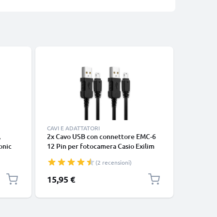
CAVI E ADATTATORI
CARICABA
,
2x Cavo USB con connettore EMC-6
NP-60 Ca
onic
12 Pin per fotocamera Casio Exilim
Exilim EX
EXFH20, Casio Exilim Z75, Casio F1,
Z22 / EX
(2 recensioni)
Casio FC100, TR150, EXH15 Filo
Batterie
lungo 1m ricarica 0.5A cavetto dati
CELLONI
15,95 €
19,95 €
in piacevole PVC nero