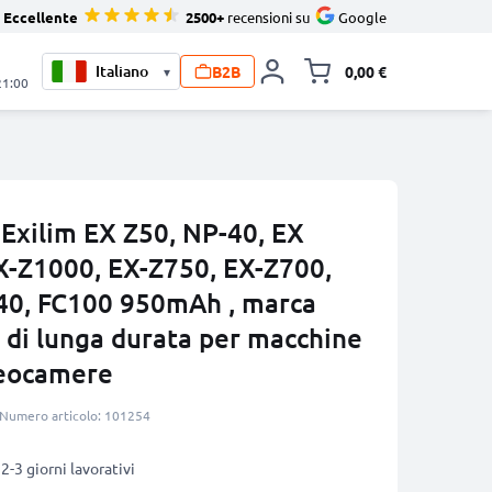
Eccellente
2500+
recensioni su
Google
B2B
0,00 €
▾
Alli
21:00
 Exilim EX Z50, NP-40, EX
X-Z1000, EX-Z750, EX-Z700,
40, FC100 950mAh , marca
 di lunga durata per macchine
deocamere
Numero articolo: 101254
2-3 giorni lavorativi