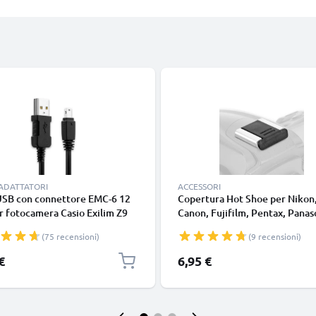
 ADATTATORI
ACCESSORI
USB con connettore EMC-6 12
Copertura Hot Shoe per Nikon
r fotocamera Casio Exilim Z9
Canon, Fujifilm, Pentax, Panas
1 FH20 FC100 TR150 FS10 H15
Lumix, Leica da CELLONIC
(75 recensioni)
(9 recensioni)
200 Z90 FH100 H10 H30 Filo
1m ricarica cavetto dati in
€
6,95 €
vole PVC nero