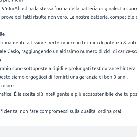
 950mAh ed ha la stessa forma della batteria originale. La con
 prova dei fatti risulta non vero. La nostra batteria, compatible 
ile
ontinuamente altissime performance in termini di potenza & aut
ale Casio, raggiungendo un altissimo numero di cicli di carica-sca
a
cambio sono sottoposte a rigidi e prolungati test durante l’intera 
sto siamo orgogliosi di fornirti una garanzia di ben 3 anni.
armiare
rafica! È la scelta più intelligente e più ecosostenibile che tu p
fficienza, non fare compromessi sulla qualità: ordina ora!