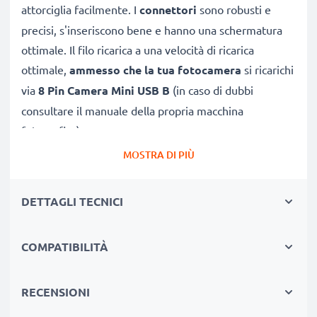
attorciglia facilmente. I
connettori
sono robusti e
precisi, s'inseriscono bene e hanno una schermatura
ottimale. Il filo ricarica a una velocità di ricarica
ottimale,
ammesso che la tua fotocamera
si ricarichi
via
8 Pin Camera Mini USB B
(in caso di dubbi
consultare il manuale della propria macchina
fotografica).
MOSTRA DI PIÙ
CAVETTO USB SOSTITUTIVO, CONNETTE UNA
FOTOCAMERA
COL PC O LAPTOP
DETTAGLI TECNICI
★
per scaricare e
trasferire foto
, video e file da
fotocamera EX-Z800 EX-ZS5 Z33 Z35 verso PC
COMPATIBILITÀ
★ sincronizzare,
aggiornare firmware
o software
della tua macchina fotografica Casio Exilim
★
RECENSIONI
Velocità di trasferimento (max): 480 MBit/s -
USB 2.0