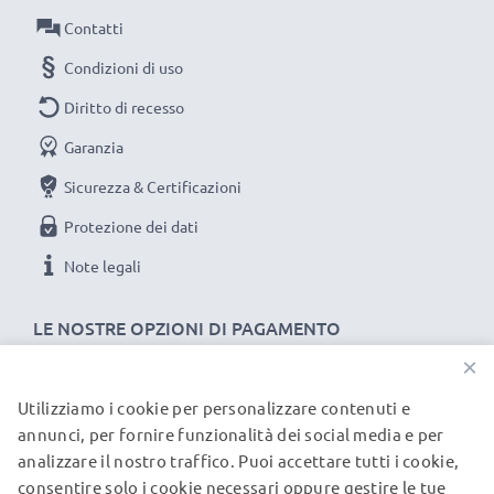
Materiale del Cavo: PVC
Contatti
Materiale del Connettore: PVC
Collegamento 1: 8 Pin Camera Mini USB B
Condizioni di uso
Collegamento 2: USB A
Diritto di recesso
Versione: 2.0
Garanzia
Velocità di trasferimento (max): 480 MBit/s - USB 2.0
Lunghezza Cavo: 1.5m
Sicurezza & Certificazioni
Colore: nero
Protezione dei dati
Note legali
Un cavo usb dati / ricarica dall'ottimo rapporto qualità-
prezzo!
LE NOSTRE OPZIONI DI PAGAMENTO
×
★
3 anni di garanzia
★
subtel significa qualità certificata, per questo diamo 3
Utilizziamo i cookie per personalizzare contenuti e
I NOSTRI PARTNER DI SPEDIZIONE
annunci, per fornire funzionalità dei social media e per
anni di garanzia
analizzare il nostro traffico. Puoi accettare tutti i cookie,
consentire solo i cookie necessari oppure gestire le tue
© subtel.it 2026