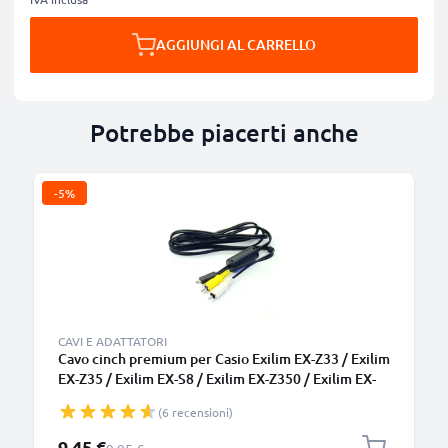
AGGIUNGI AL CARRELLO
Potrebbe piacerti anche
-5%
CAVI E ADATTATORI
Cavo cinch premium per Casio Exilim EX-Z33 / Exilim
EX-Z35 / Exilim EX-S8 / Exilim EX-Z350 / Exilim EX-
H5 RCA – Altissima qualità Composite audio-video
(6 recensioni)
0,6m Cavo AV per un suono impeccabile ed
immagini nitide
Prezzo speciale
9,45 €