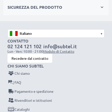
pila
SICUREZZA DEL PRODOTTO
✔ Ricarica la tua batteria conformemente alla sua
tensione di esercizio
✔ Filo resistente e flessibile, ma che non si aggroviglia
+ Materiale piacevole al tatto
▾
✔ Sicurezza certificata: protezione da corto circuito,
CONTATTO
surriscaldamento e sovratensione
02 124 121 102
info@subtel.it
Lun - Ven: 10:00 - 21:00
Modulo di Contatto
Recedere dal contratto
Caricatore subtel: un caricabatterie dall’ottimo
CHI SIAMO SUBTEL
rapporto qualità-prezzo
Chi siamo
AC Adapter / Power Supply:
FAQ
Marca: subtel
Pagamento e spedizione
Collegamento 1: Connettore Ericsson
Rivenditori e istituzioni
Tensione di uscita / Output Volt: 5V
Amperaggio / Output ampere: 0.5A / 500mA
Cataloghi