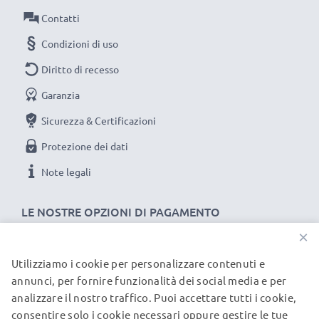
Potenza / Power Watt: 2.5W
Contatti
Condizioni di uso
Diritto di recesso
Garanzia
Sicurezza & Certificazioni
Protezione dei dati
Note legali
LE NOSTRE OPZIONI DI PAGAMENTO
×
Utilizziamo i cookie per personalizzare contenuti e
I NOSTRI PARTNER DI SPEDIZIONE
annunci, per fornire funzionalità dei social media e per
analizzare il nostro traffico. Puoi accettare tutti i cookie,
consentire solo i cookie necessari oppure gestire le tue
© subtel.it 2026