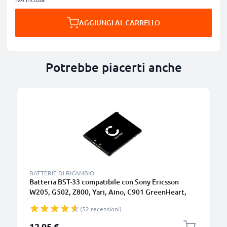
AGGIUNGI AL CARRELLO
Potrebbe piacerti anche
BATTERIE DI RICAMBIO
Batteria BST-33 compatibile con Sony Ericsson
W205, G502, Z800, Yari, Aino, C901 GreenHeart,
Satio, Xperia Pureness, W880i, W595, W610i
(52 recensioni)
900mAh Ricambi CELLONIC per telefoni cellucari,
smartphone
12,95 €