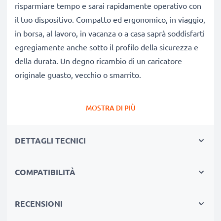
risparmiare tempo e sarai rapidamente operativo con
il tuo dispositivo. Compatto ed ergonomico, in viaggio,
in borsa, al lavoro, in vacanza o a casa saprà soddisfarti
egregiamente anche sotto il profilo della sicurezza e
della durata. Un degno ricambio di un caricatore
originale guasto, vecchio o smarrito.
Autonomia e flessibilità:
un caricatore che fa bene
MOSTRA DI PIÙ
alla tua batteria
✔ Tempi di ricarica ridotti, senza spiacevoli pause per
DETTAGLI TECNICI
ricaricare
✔ Qualità costruttive modernissime: efficiente,
COMPATIBILITÀ
leggero, che non scalda né ingombra
✔ Non stressa le celle: test approfonditi delle
componenti evitano un rapido logorio delle celle,
RECENSIONI
favorendo una ridotta usura e una lunga vita utile della