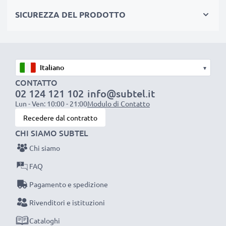
pila
SICUREZZA DEL PRODOTTO
✔ Ricarica la tua batteria conformemente alla sua
tensione di esercizio
✔ Filo resistente e flessibile, ma che non si aggroviglia
+ Materiale piacevole al tatto
▾
✔ Sicurezza certificata: protezione da corto circuito,
CONTATTO
surriscaldamento e sovratensione
02 124 121 102
info@subtel.it
Lun - Ven: 10:00 - 21:00
Modulo di Contatto
Recedere dal contratto
Caricatore subtel: un caricabatterie dall’ottimo
CHI SIAMO SUBTEL
rapporto qualità-prezzo
Chi siamo
AC Adapter / Power Supply:
FAQ
Marca: subtel
Pagamento e spedizione
Collegamento 1: Mini USB
Rivenditori e istituzioni
Tensione di uscita / Output Volt: 5V
Amperaggio / Output ampere: 1A / 1000mA
Cataloghi