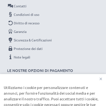
Potenza / Power Watt: 5W
Contatti
Condizioni di uso
Diritto di recesso
Garanzia
Sicurezza & Certificazioni
Protezione dei dati
Note legali
LE NOSTRE OPZIONI DI PAGAMENTO
×
Utilizziamo i cookie per personalizzare contenuti e
I NOSTRI PARTNER DI SPEDIZIONE
annunci, per fornire funzionalità dei social media e per
analizzare il nostro traffico. Puoi accettare tutti i cookie,
consentire solo i cookie necessari oppure gestire le tue
© subtel.it 2026