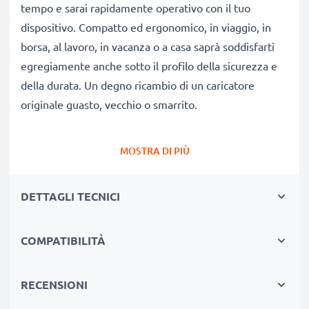
tempo e sarai rapidamente operativo con il tuo
dispositivo. Compatto ed ergonomico, in viaggio, in
borsa, al lavoro, in vacanza o a casa saprà soddisfarti
egregiamente anche sotto il profilo della sicurezza e
della durata. Un degno ricambio di un caricatore
originale guasto, vecchio o smarrito.
Autonomia e flessibilità:
un caricatore che fa bene
MOSTRA DI PIÙ
alla tua batteria
✔ Tempi di ricarica ridotti, senza spiacevoli pause per
DETTAGLI TECNICI
ricaricare
✔ Qualità costruttive modernissime: efficiente,
COMPATIBILITÀ
leggero, che non scalda né ingombra
✔ Non stressa le celle: test approfonditi delle
componenti evitano un rapido logorio delle celle,
RECENSIONI
favorendo una ridotta usura e una lunga vita utile della