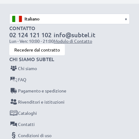
resistente e anti-attorcigliamenti, a prova di rottura,
Ottima velocità di ricarica
▾
1x batteria da 1000 mAh
: circa 2 ore
CONTATTO
02 124 121 102
info@subtel.it
1x batteria da 2000 mAh
: circa 4 ore
Lun - Ven: 10:00 - 21:00
Modulo di Contatto
1x batteria da 3000 mAh
: circa 6 ore
Recedere dal contratto
CHI SIAMO SUBTEL
NOTA BENE:
per una prestaziona ottimale e il
Chi siamo
raggiungimento di efficienza desiderata ricarica
completamente le batterie prima d‘impiegarle.
FAQ
Pagamento e spedizione
Non lasciarti scappare neanche uno scatto con
Rivenditori e istituzioni
questo caricabatteria intelligente, con schermo
Cataloghi
LCD, marcato CELLONIC. Ordina ora, spedizione
rapida e 3 anni di garanzia!
Contatti
Condizioni di uso