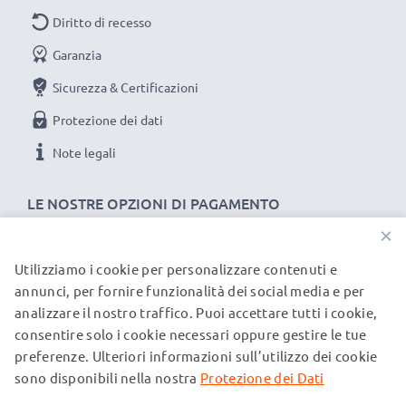
Diritto di recesso
Garanzia
Sicurezza & Certificazioni
Protezione dei dati
Note legali
LE NOSTRE OPZIONI DI PAGAMENTO
×
Utilizziamo i cookie per personalizzare contenuti e
I NOSTRI PARTNER DI SPEDIZIONE
annunci, per fornire funzionalità dei social media e per
analizzare il nostro traffico. Puoi accettare tutti i cookie,
consentire solo i cookie necessari oppure gestire le tue
© subtel.it 2026
preferenze. Ulteriori informazioni sull’utilizzo dei cookie
Tutti i prezzi includono l'IVA e sono esclusi i costi di
spedizione. Si prega di notare che tutti i marchi menzionati
sono disponibili nella nostra
Protezione dei Dati
sono marchi registrati dei rispettivi proprietari e sono citati