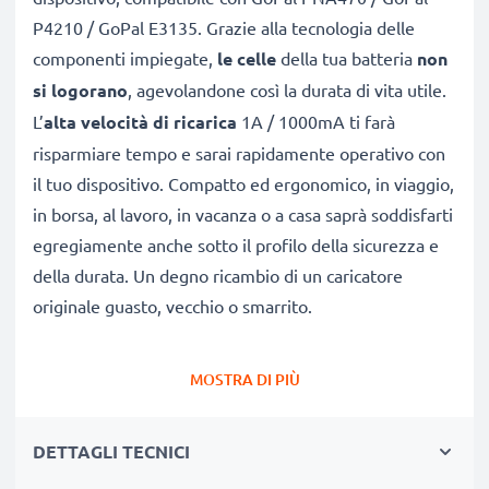
P4210 / GoPal E3135. Grazie alla tecnologia delle
componenti impiegate,
le celle
della tua batteria
non
si logorano
, agevolandone così la durata di vita utile.
L’
alta velocità di ricarica
1A / 1000mA ti farà
risparmiare tempo e sarai rapidamente operativo con
il tuo dispositivo. Compatto ed ergonomico, in viaggio,
in borsa, al lavoro, in vacanza o a casa saprà soddisfarti
egregiamente anche sotto il profilo della sicurezza e
della durata. Un degno ricambio di un caricatore
originale guasto, vecchio o smarrito.
Autonomia e flessibilità:
un caricatore che fa bene
MOSTRA DI PIÙ
alla tua batteria
✔ Tempi di ricarica ridotti, senza spiacevoli pause per
DETTAGLI TECNICI
ricaricare