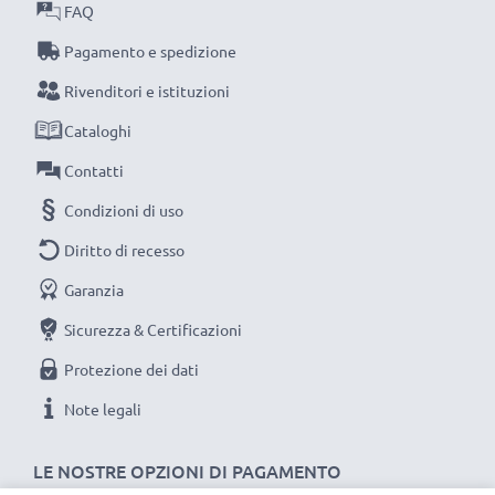
AC Adapter / Power Supply:
FAQ
Marca: subtel
Pagamento e spedizione
Collegamento 1: Mini USB
Rivenditori e istituzioni
Tensione di uscita / Output Volt: 5V
Amperaggio / Output ampere: 1A / 1000mA
Cataloghi
Potenza / Power Watt: 5W
Contatti
Condizioni di uso
Diritto di recesso
Garanzia
Sicurezza & Certificazioni
Protezione dei dati
Note legali
LE NOSTRE OPZIONI DI PAGAMENTO