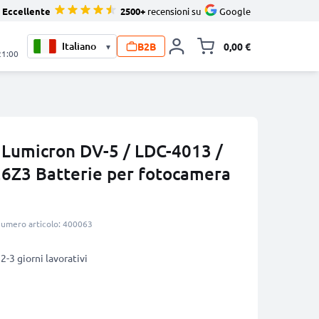
Eccellente
2500+
recensioni su
Google
B2B
0,00 €
▾
Alli
21:00
r Lumicron DV-5 / LDC-4013 /
6Z3 Batterie per fotocamera
umero articolo: 400063
2-3 giorni lavorativi