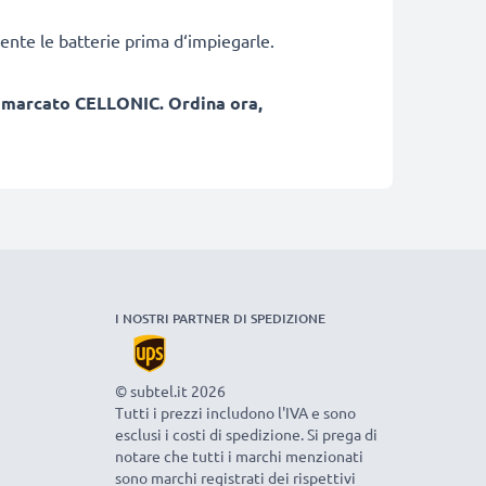
ente le batterie prima d‘impiegarle.
, marcato CELLONIC. Ordina ora,
I NOSTRI PARTNER DI SPEDIZIONE
© subtel.it 2026
Tutti i prezzi includono l'IVA e sono
esclusi i costi di spedizione. Si prega di
notare che tutti i marchi menzionati
sono marchi registrati dei rispettivi