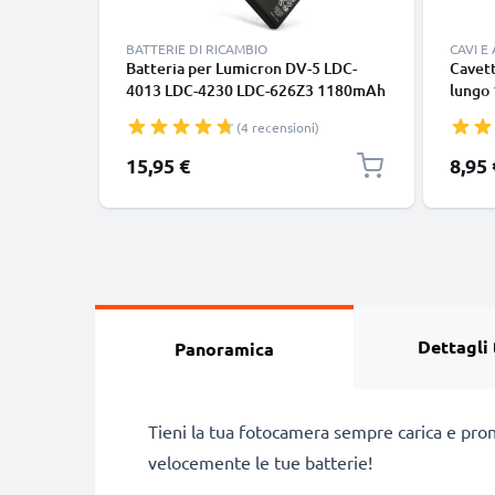
BATTERIE DI RICAMBIO
CAVI E
Batteria per Lumicron DV-5 LDC-
Cavett
4013 LDC-4230 LDC-626Z3 1180mAh
lungo 
, marca CELLONIC, ricambi di lunga
nero, 
(4 recensioni)
durata per macchine fotografiche e
smart
videocamere
Google
15,95 €
8,95 
Panas
tipo C
Dettagli 
Panoramica
Tieni la tua fotocamera sempre carica e pron
velocemente le tue batterie!