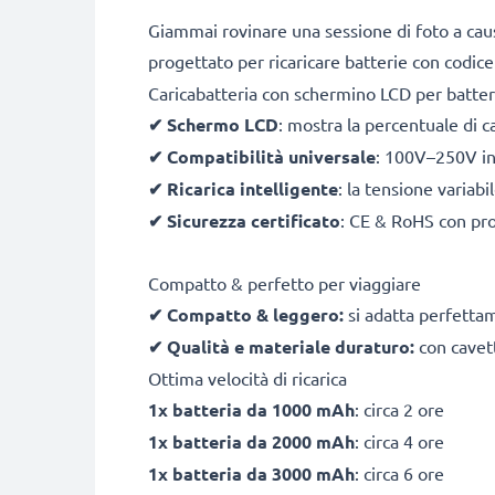
Giammai rovinare una sessione di foto a caus
progettato per ricaricare batterie con codic
Caricabatteria con schermino LCD per batter
✔
Schermo LCD
: mostra la percentuale di c
✔
Compatibilità universale
: 100V–250V inp
✔
Ricarica intelligente
: la tensione variab
✔
Sicurezza certificato
: CE & RoHS con pro
Compatto & perfetto per viaggiare
✔
Compatto & leggero:
si adatta perfetta
✔
Qualità e materiale duraturo:
con cavett
Ottima velocità di ricarica
1x batteria da 1000 mAh
: circa 2 ore
1x batteria da 2000 mAh
: circa 4 ore
1x batteria da 3000 mAh
: circa 6 ore