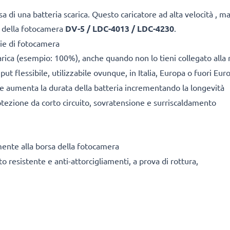
a di una batteria scarica. Questo caricatore ad alta velocità , 
e
della fotocamera
DV-5 / LDC-4013 / LDC-4230
.
ie di fotocamera
arica (esempio: 100%), anche quando non lo tieni collegato alla 
ut flessibile, utilizzabile ovunque, in Italia, Europa o fuori Eur
ile aumenta la durata della batteria incrementando la longevità
tezione da corto circuito, sovratensione e surriscaldamento
mente alla borsa della fotocamera
o resistente e anti-attorcigliamenti, a prova di rottura,