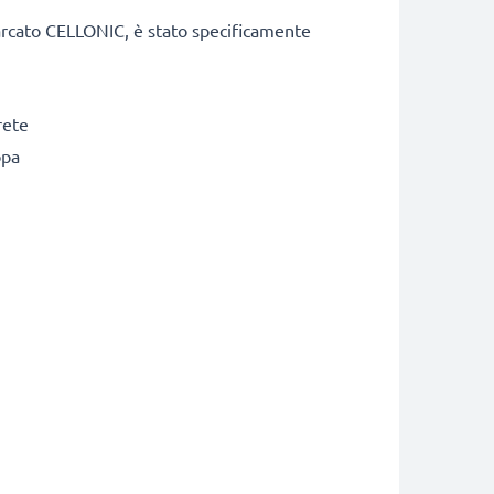
marcato CELLONIC, è stato specificamente
rete
opa