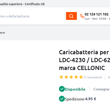
ualità superiore - Certificato UE
02 124 121 102
Lun - Ven: 10:00 - 
mere
Caricabatteria pe
LDC-4230 / LDC-62
marca CELLONIC
(1 recensioni)
N
Disponibile
Consegna: 
4.95 €
Spedizione: