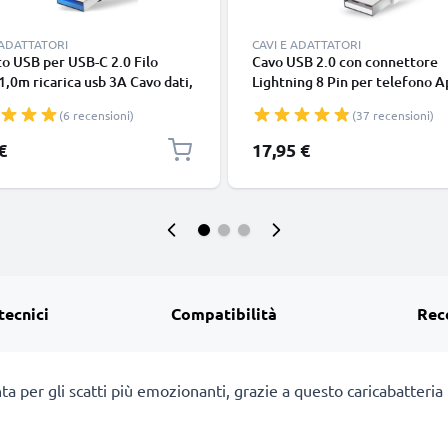
 ADATTATORI
CAVI E ADATTATORI
o USB per USB-C 2.0 Filo
Cavo USB 2.0 con connettore
1,0m ricarica usb 3A Cavo dati,
Lightning 8 Pin per telefono A
in resistente PVC per
iPhone 14, 13, 12, 11, X, XS, XR
(6 recensioni)
(37 recensioni)
phone (Samsung, Huawei,
SE filo di 1m cavetto dati & ric
 Pixel), fotocamera Canon,
in bianco per cellulare
€
17,95 €
onic Lumix, Sony connettore
tecnici
Compatibilità
Rec
ta per gli scatti più emozionanti, grazie a questo caricabatteria