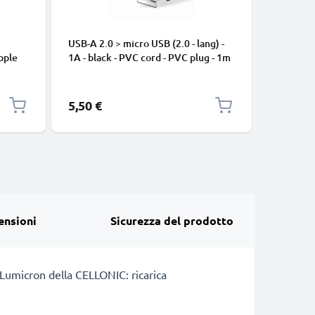
USB-A 2.0 > micro USB (2.0 - lang) -
Cavo USB
pple
1A - black - PVC cord - PVC plug - 1m
iPhone 17
, 8, 7,
Pro Max, 
arica
Samsung 
Google Pi
5,50 €
2,95 €
XL Xiaom
Pro+, No
13 3A ca
ensioni
Sicurezza del prodotto
 Lumicron della CELLONIC: ricarica