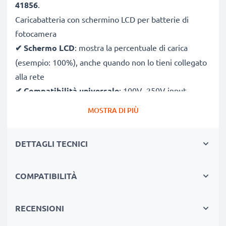
41856
.
Caricabatteria con schermino LCD per batterie di
fotocamera
✔
Schermo LCD
: mostra la percentuale di carica
(esempio: 100%), anche quando non lo tieni collegato
alla rete
✔
Compatibilità universale
: 100V–250V input
flessibile, utilizzabile ovunque, in Italia, Europa o fuori
MOSTRA DI PIÙ
Europa
✔
Ricarica intelligente
: la tensione variabile
DETTAGLI TECNICI
aumenta la durata della batteria incrementando la
longevità
COMPATIBILITÀ
✔
Sicurezza certificato
: CE & RoHS con protezione
da corto circuito, sovratensione e surriscaldamento
RECENSIONI
Compatto & perfetto per viaggiare