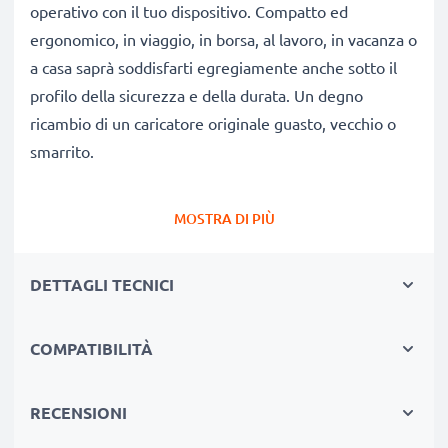
operativo con il tuo dispositivo. Compatto ed
ergonomico, in viaggio, in borsa, al lavoro, in vacanza o
a casa saprà soddisfarti egregiamente anche sotto il
profilo della sicurezza e della durata. Un degno
ricambio di un caricatore originale guasto, vecchio o
smarrito.
Autonomia e flessibilità:
un caricatore che fa bene
MOSTRA DI PIÙ
alla tua batteria
✔ Tempi di ricarica ridotti, senza spiacevoli pause per
DETTAGLI TECNICI
ricaricare
✔ Qualità costruttive modernissime: efficiente,
COMPATIBILITÀ
leggero, che non scalda né ingombra
✔ Non stressa le celle: test approfonditi delle
componenti evitano un rapido logorio delle celle,
RECENSIONI
favorendo una ridotta usura e una lunga vita utile della