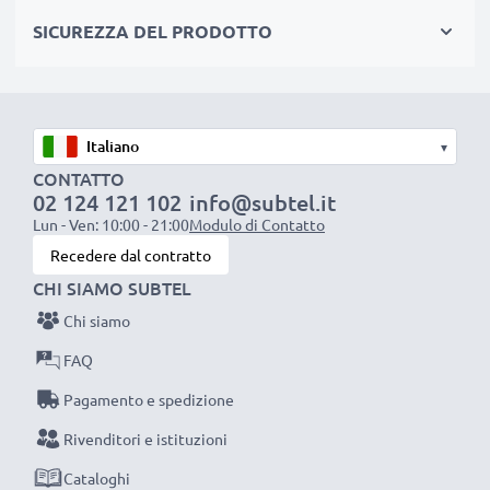
pila
SICUREZZA DEL PRODOTTO
✔ Ricarica la tua batteria conformemente alla sua
tensione di esercizio
✔ Filo resistente e flessibile, ma che non si aggroviglia
+ Materiale piacevole al tatto
▾
✔ Sicurezza certificata: protezione da corto circuito,
CONTATTO
surriscaldamento e sovratensione
02 124 121 102
info@subtel.it
Lun - Ven: 10:00 - 21:00
Modulo di Contatto
Recedere dal contratto
Caricatore subtel: un caricabatterie dall’ottimo
CHI SIAMO SUBTEL
rapporto qualità-prezzo
Chi siamo
AC Adapter / Power Supply:
FAQ
Marca: subtel
Pagamento e spedizione
Collegamento 1: Micro USB
Rivenditori e istituzioni
Tensione di uscita / Output Volt: 5V
Amperaggio / Output ampere: 1A / 1000mA
Cataloghi