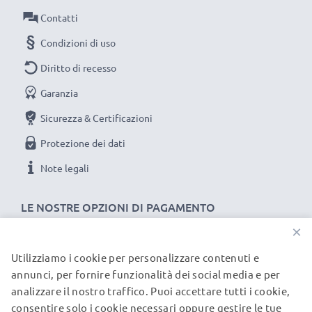
Potenza / Power Watt: 5W
Contatti
Condizioni di uso
Diritto di recesso
Garanzia
Sicurezza & Certificazioni
Protezione dei dati
Note legali
LE NOSTRE OPZIONI DI PAGAMENTO
×
Utilizziamo i cookie per personalizzare contenuti e
I NOSTRI PARTNER DI SPEDIZIONE
annunci, per fornire funzionalità dei social media e per
analizzare il nostro traffico. Puoi accettare tutti i cookie,
consentire solo i cookie necessari oppure gestire le tue
© subtel.it 2026