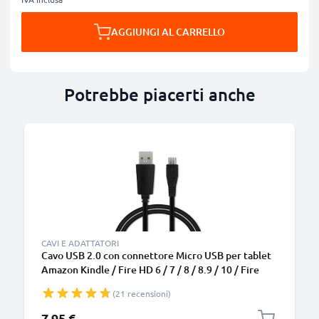
AGGIUNGI AL CARRELLO
Potrebbe piacerti anche
CAVI E ADATTATORI
Cavo USB 2.0 con connettore Micro USB per tablet
Amazon Kindle / Fire HD 6 / 7 / 8 / 8.9 / 10 / Fire
HDX 7 / 8.9 / Paperwhite / Voyage filo di 1m
(21 recensioni)
cavetto dati & ricarica 1A in piacevole PVC nero
7,95 €