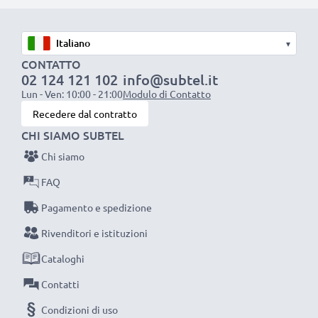
resistente e anti-attorcigliamenti, a prova di rottura,
Ottima velocità di ricarica
▾
1x batteria da 1000 mAh
: circa 2 ore
CONTATTO
02 124 121 102
info@subtel.it
1x batteria da 2000 mAh
: circa 4 ore
Lun - Ven: 10:00 - 21:00
Modulo di Contatto
1x batteria da 3000 mAh
: circa 6 ore
Recedere dal contratto
CHI SIAMO SUBTEL
NOTA BENE:
per una prestaziona ottimale e il
Chi siamo
raggiungimento di efficienza desiderata ricarica
completamente le batterie prima d‘impiegarle.
FAQ
Pagamento e spedizione
Non lasciarti scappare neanche uno scatto con
Rivenditori e istituzioni
questo caricabatteria intelligente, con schermo
Cataloghi
LCD, marcato CELLONIC. Ordina ora, spedizione
rapida e 3 anni di garanzia!
Contatti
Condizioni di uso