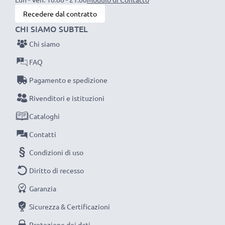
possa fare, efficientando e riducendo l’impatto
Recedere dal contratto
ambientale e gli scarti superflui.
CHI SIAMO SUBTEL
Scegli CELLONIC, scegli la lunga durata e l'efficienza,
Chi siamo
non fare compromessi sulla qualità: ordina ora!
FAQ
Pagamento e spedizione
Rivenditori e istituzioni
Cataloghi
Contatti
Condizioni di uso
Diritto di recesso
Garanzia
Sicurezza & Certificazioni
Protezione dei dati