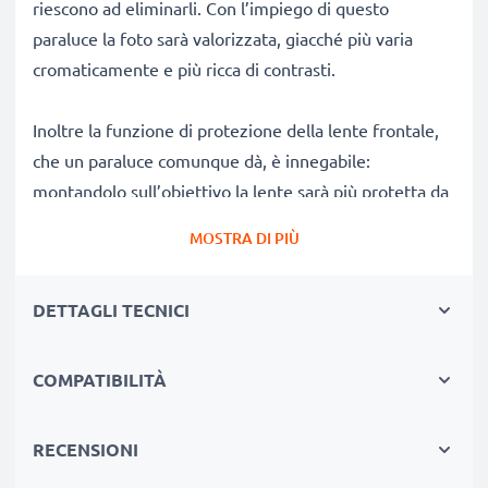
riescono ad eliminarli. Con l’impiego di questo
paraluce la foto sarà valorizzata, giacché più varia
cromaticamente e più ricca di contrasti.
Inoltre la funzione di protezione della lente frontale,
che un paraluce comunque dà, è innegabile:
montandolo sull’obiettivo la lente sarà più protetta da
graffi ed urti.
MOSTRA DI PIÙ
Perché comprare il paraluce LH-DC60 a tulipano / a
DETTAGLI TECNICI
fiore / a petalo baionetta Paraluce della CELLONIC?
✔ 100% compatibile con
fotocamera/DSLRs/Camcorders Canon
COMPATIBILITÀ
✔ Aumenta la profondità del colore, il contrasto e la
nitidezza
RECENSIONI
✔ Rimuovi luce parassita, luce diffusa e bagliori