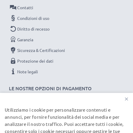
dettagli nitidi e piacevoli grazie a questo a
Contatti
tulipano / a fiore / a petalo baionetta Paraluce
Condizioni di uso
della CELLONIC. Ordina ora: spedizione rapida e 3
anni di garanzia!
Diritto di recesso
Garanzia
Sicurezza & Certificazioni
Protezione dei dati
Note legali
LE NOSTRE OPZIONI DI PAGAMENTO
×
Utilizziamo i cookie per personalizzare contenuti e
I NOSTRI PARTNER DI SPEDIZIONE
annunci, per fornire funzionalità dei social media e per
analizzare il nostro traffico. Puoi accettare tutti i cookie,
consentire solo i cookie necessari oppure gestire le tue
© subtel.it 2026