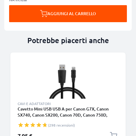
AGGIUNGI AL CARRELLO
Potrebbe piacerti anche
B
CAVI E ADATTATORI
Cavetto Mini USB USB A per Canon G7X, Canon
SX740, Canon SX200, Canon 70D, Canon 750D,
Canon 5D, Canon 80D, Canon SX530, Canon IXUS
(298 recensioni)
185, lungo 1m, carica a 1A, nero, in PVC
7,95 €