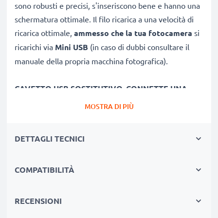
sono robusti e precisi, s'inseriscono bene e hanno una
schermatura ottimale. Il filo ricarica a una velocità di
ricarica ottimale,
ammesso che la tua fotocamera
si
ricarichi via
Mini USB
(in caso di dubbi consultare il
manuale della propria macchina fotografica).
CAVETTO USB SOSTITUTIVO, CONNETTE UNA
FOTOCAMERA
COL PC O LAPTOP
MOSTRA DI PIÙ
★
per scaricare e
trasferire foto
, video e file da
fotocamera PowerShot SX710 HS, XC10 verso PC
DETTAGLI TECNICI
★ sincronizzare,
aggiornare firmware
o software
della tua macchina fotografica Canon
COMPATIBILITÀ
★
Velocità di trasferimento (max): 480 MBit/s -
USB 2.0
★
è la versione 2.0
, ed è compatibile anche con
RECENSIONI
versioni USB inferiori