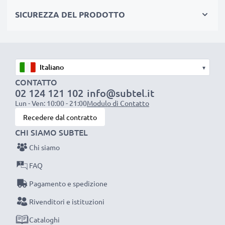
SICUREZZA DEL PRODOTTO
CAVO DI RICARICA USB (SE LA TUA
FOTOCAMERA SI RICARICA VIA USB)
★
Corrente di carica: 1A
ideale per una ricarica
rapida, stabile, sicura
▾
CONTATTO
★
cavo adattatore
per fotocamere con porta Mini
02 124 121 102
info@subtel.it
USB
Lun - Ven: 10:00 - 21:00
Modulo di Contatto
★
connettori che non ‘ballano’
, né si logorano se
Recedere dal contratto
staccati e attaccati frequentemente
CHI SIAMO SUBTEL
★
filo di
1m,
resistente
a piegamenti e stiramenti,
Chi siamo
non si aggroviglia ed è piacevole al tatto
FAQ
CAVETTO USB PER FOTOCAMERA CAMCORDER
Pagamento e spedizione
Canon
Rivenditori e istituzioni
Materiale del Cavo: PVC
Cataloghi
Materiale del Connettore: PVC