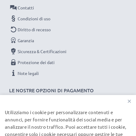
Contatti
Collegamento 1: Mini USB
Collegamento 2: USB A
Condizioni di uso
Versione: 2.0
Diritto di recesso
Velocità di trasferimento (max): 480 MBit/s - USB 2.0
Garanzia
Corrente di carica: 1A
Lunghezza Cavo: 1m
Sicurezza & Certificazioni
Colore: nero
Protezione dei dati
Note legali
Un cavo usb dati / ricarica dall'ottimo rapporto qualità-
prezzo!
LE NOSTRE OPZIONI DI PAGAMENTO
×
★
3 anni di garanzia
★
subtel significa qualità certificata, per questo diamo 3
Utilizziamo i cookie per personalizzare contenuti e
I NOSTRI PARTNER DI SPEDIZIONE
annunci, per fornire funzionalità dei social media e per
anni di garanzia
analizzare il nostro traffico. Puoi accettare tutti i cookie,
consentire solo i cookie necessari oppure gestire le tue
© subtel.it 2026