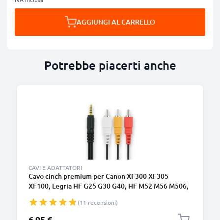
AGGIUNGI AL CARRELLO
Potrebbe piacerti anche
CAVI E ADATTATORI
Cavo cinch premium per Canon XF300 XF305
XF100, Legria HF G25 G30 G40, HF M52 M56 M506,
HF R16 R106 R306, Vixia HF R500, XA35 XA30
(11 recensioni)
XA20, XH-A1, FS100 FS200, MV890 RCA – Altissima
qualità Composite audio-video Cavo AV per un
6,95 €