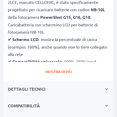
2LCE, marcato CELLONIC, è stato specificamente
progettato per ricaricare batterie con codice
NB-10L
della fotocamera
PowerShot G15, G16, G1X
.
Caricabatteria con schermino LCD per batterie di
fotocamera NB-10L
✔
Schermo LCD
: mostra la percentuale di carica
(esempio: 100%), anche quando non lo tieni collegato
alla rete
✔
Compatibilità universale
: 100V–250V input
flessibile, utilizzabile ovunque, in Italia, Europa o fuori
MOSTRA DI PIÙ
Europa
✔
Ricarica intelligente
: la tensione variabile
DETTAGLI TECNICI
aumenta la durata della batteria incrementando la
longevità
COMPATIBILITÀ
✔
Sicurezza certificato
: CE & RoHS con protezione
da corto circuito, sovratensione e surriscaldamento