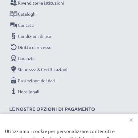
Rivenditori e istituzioni
questo caricabatteria intelligente, con schermo
Cataloghi
LCD, marcato CELLONIC. Ordina ora, spedizione
rapida e 3 anni di garanzia!
Contatti
Condizioni di uso
Diritto di recesso
Garanzia
Sicurezza & Certificazioni
Protezione dei dati
Note legali
LE NOSTRE OPZIONI DI PAGAMENTO
×
Utilizziamo i cookie per personalizzare contenuti e
I NOSTRI PARTNER DI SPEDIZIONE