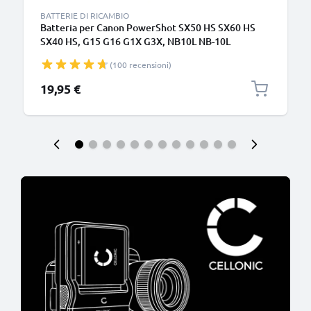
BATTERIE DI RICAMBIO
Batteria per Canon PowerShot SX50 HS SX60 HS
SX40 HS, G15 G16 G1X G3X, NB10L NB-10L
(800mAh, 7.4V) marca CELLONIC
(100 recensioni)
19,95 €