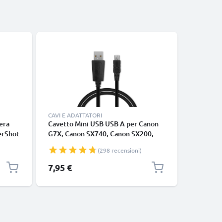
Bestseller
CAVI E ADATTATORI
CAVI E AD
era
Cavetto Mini USB USB A per Canon
Cavo uni
erShot
G7X, Canon SX740, Canon SX200,
connetto
3200 IS
Canon 70D, Canon 750D, Canon 5D,
cavetto d
(298 recensioni)
Canon 80D, Canon SX530, Canon
nero
IXUS 185, lungo 1m, carica a 1A,
7,95 €
7,95 €
nero, in PVC