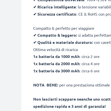
✔
Ricarica intelligente
: la tensione variab
✔
Sicurezza certificato
: CE & RoHS con pro
Compatto & perfetto per viaggiare
✔
Compatto & leggero:
si adatta perfetta
✔
Qualità e materiale duraturo:
con cavett
Ottima velocità di ricarica
1x batteria da 1000 mAh
: circa 2 ore
1x batteria da 2000 mAh
: circa 4 ore
1x batteria da 3000 mAh
: circa 6 ore
NOTA BENE:
per una prestaziona ottimale 
Non lasciarti scappare neanche uno scatt
spedizione rapida e 3 anni di garanzia!