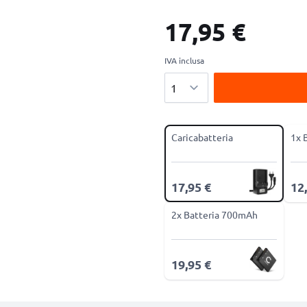
17,95 €
IVA inclusa
Quantità
Caricabatteria
1x 
17,95 €
12
2x Batteria 700mAh
19,95 €