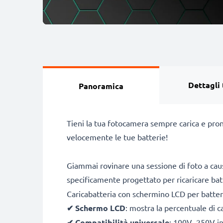
Dettagli 
Panoramica
Tieni la tua fotocamera sempre carica e pron
velocemente le tue batterie!
Giammai rovinare una sessione di foto a caus
specificamente progettato per ricaricare ba
Caricabatteria con schermino LCD per batte
✔
Schermo LCD
: mostra la percentuale di c
✔
Compatibilità universale
: 100V–250V inp