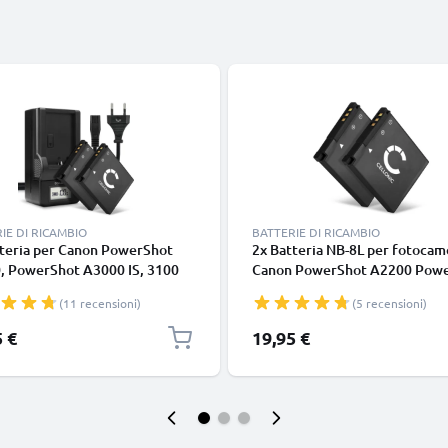
IE DI RICAMBIO
BATTERIE DI RICAMBIO
tteria per Canon PowerShot
2x Batteria NB-8L per fotocam
, PowerShot A3000 IS, 3100
Canon PowerShot A2200 Pow
50 IS, 3200 IS, 3300 IS, 3350 IS -
A3000 IS A3100 IS A3150 IS A
(11 recensioni)
(5 recensioni)
 700mAh + Caricabatteria NB-
A3300 IS A3350 IS Affidabile
Ricambio sostituzione scorta
ricambio da 700mAh, marca
5 €
19,95 €
CELLONIC