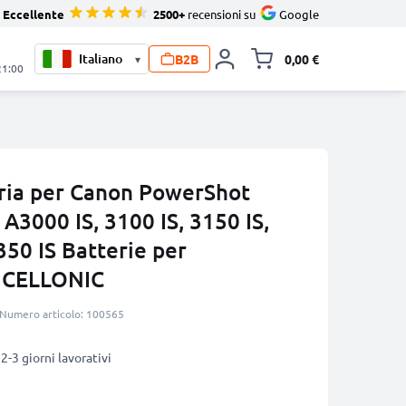
Eccellente
2500+
recensioni su
Google
B2B
0,00 €
▾
Alli
21:00
ria per Canon PowerShot
3000 IS, 3100 IS, 3150 IS,
350 IS Batterie per
 CELLONIC
Numero articolo: 100565
2-3 giorni lavorativi