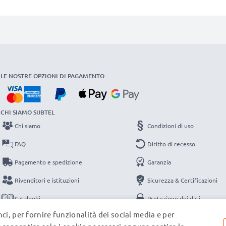
LE NOSTRE OPZIONI DI PAGAMENTO
CHI SIAMO SUBTEL
Chi siamo
Condizioni di uso
FAQ
Diritto di recesso
Pagamento e spedizione
Garanzia
Rivenditori e istituzioni
Sicurezza & Certificazioni
Cataloghi
Protezione dei dati
ci, per fornire funzionalità dei social media e per
Contatti
Note legali