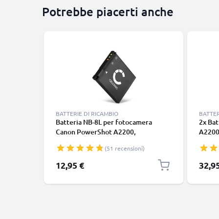
Potrebbe piacerti anche
BATTERIE DI RICAMBIO
BATTER
Batteria NB-8L per fotocamera
2x Ba
Canon PowerShot A2200,
A2200
PowerShot A3000 IS, 3100 IS, 3150
IS, 31
(51 recensioni)
IS, 3200 IS, 3300 IS, 3350 IS
NB-8L
Affidabile ricambio da 700mAh,
8L di 
12,95 €
32,9
marca CELLONIC