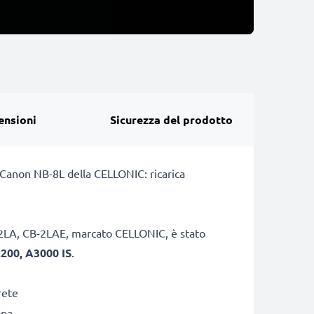
ensioni
Sicurezza del prodotto
a Canon NB-8L della CELLONIC: ricarica
CB-2LA, CB-2LAE, marcato CELLONIC, è stato
200, A3000 IS
.
rete
opa