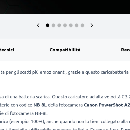
tecnici
Compatibilità
Rec
ta per gli scatti più emozionanti, grazie a questo caricabatteri
a di una batteria scarica. Questo caricatore ad alta velocità 
tterie con codice
NB-8L
della fotocamera
Canon PowerShot A2
rie di fotocamera NB-8L
arica (esempio: 100%), anche quando non lo tieni collegato alla 
ut flessibile, utilizzabile ovunque, in Italia, Europa o fuori Eur