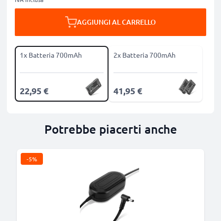
AGGIUNGI AL CARRELLO
1x Batteria 700mAh
2x Batteria 700mAh
22,95 €
41,95 €
Potrebbe piacerti anche
-5%
B