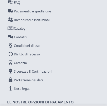
lunga durata di vita, consigliamo di ricarica la batteria
FAQ
completamente sin dal primo utilizzo.
Pagamento e spedizione
Rivenditori e istituzioni
Ciascuna batteria CELLONIC viene sottoposta a
severe verifiche e test approfonditi per assicurare
Cataloghi
le migliori prestazioni e una durata lunghissima.
Contatti
Ordina ora per una spedizione rapida e 3 anni di
Condizioni di uso
garanzia.
Diritto di recesso
Garanzia
Sicurezza & Certificazioni
Protezione dei dati
Note legali
LE NOSTRE OPZIONI DI PAGAMENTO