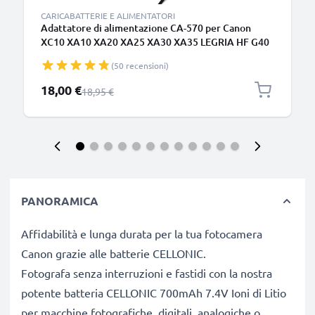
CARICABATTERIE E ALIMENTATORI
Adattatore di alimentazione CA-570 per Canon
XC10 XA10 XA20 XA25 XA30 XA35 LEGRIA HF G40
G25 G30 HF200 FS200 FS300 FS306 VIXIA HF G20
(50 recensioni)
G10 HV30 HF10 HF20 HG10 HG20 ZR500 batteria
finta dummy, DC coupler per una fonte di corrente
Prezzo speciale
18,00 €
Prezzo normale
18,95 €
continua
PANORAMICA
Affidabilità e lunga durata per la tua fotocamera
Canon grazie alle batterie CELLONIC.
Fotografa senza interruzioni e fastidi con la nostra
potente batteria CELLONIC 700mAh 7.4V Ioni di Litio
per macchine fotografiche, digitali, analogiche o