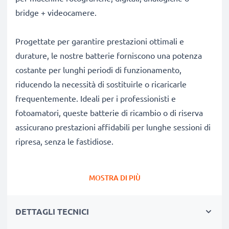
bridge + videocamere.
Progettate per garantire prestazioni ottimali e
durature, le nostre batterie forniscono una potenza
costante per lunghi periodi di funzionamento,
riducendo la necessità di sostituirle o ricaricarle
frequentemente. Ideali per i professionisti e
fotoamatori, queste batterie di ricambio o di riserva
assicurano prestazioni affidabili per lunghe sessioni di
ripresa, senza le fastidiose.
Perché scegliere proprio queste batterie?
MOSTRA DI PIÙ
✔
Ricambio compatibile al 100%:
batteria
progettata specificamente per fotocamere Canon
DETTAGLI TECNICI
DC100 DC201 DC95 DC10 DC20 & altri modelli. Clicca
su Compatibilità qui sotto per consultare l’elenco