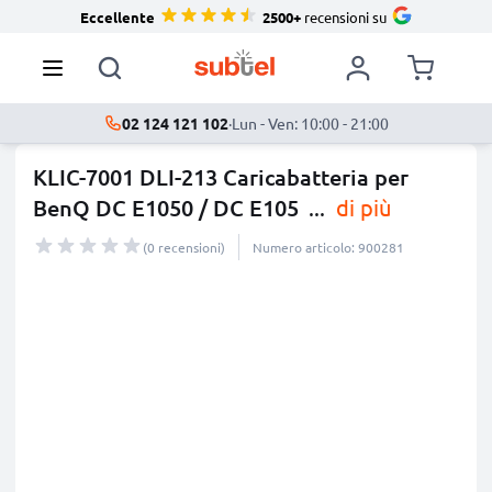
Eccellente
2500+
recensioni su
02 124 121 102
·
Lun - Ven: 10:00 - 21:00
KLIC-7001 DLI-213 Caricabatteria per
BenQ DC E1050 / DC E105
...
di più
(0 recensioni)
Numero articolo: 900281