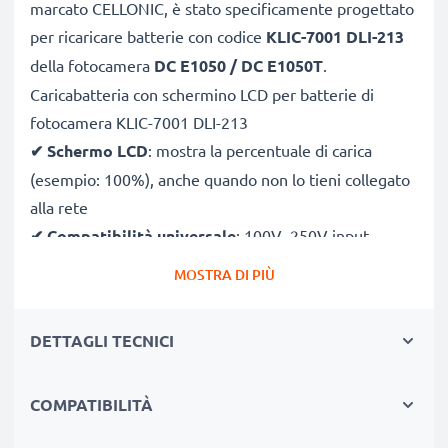
marcato CELLONIC, è stato specificamente progettato
per ricaricare batterie con codice
KLIC-7001 DLI-213
della fotocamera
DC E1050 / DC E1050T
.
Caricabatteria con schermino LCD per batterie di
fotocamera KLIC-7001 DLI-213
✔
Schermo LCD
: mostra la percentuale di carica
(esempio: 100%), anche quando non lo tieni collegato
alla rete
✔
Compatibilità universale
: 100V–250V input
flessibile, utilizzabile ovunque, in Italia, Europa o fuori
MOSTRA DI PIÙ
Europa
✔
Ricarica intelligente
: la tensione variabile
DETTAGLI TECNICI
aumenta la durata della batteria incrementando la
longevità
COMPATIBILITÀ
✔
Sicurezza certificato
: CE & RoHS con protezione
da corto circuito, sovratensione e surriscaldamento