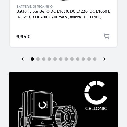
BATTERIE DI RICAMBIO
Batteria per BenQ DC E1050, DC E1220, DC E1050T,
D-Li213, KLIC-7001 700mAh , marca CELLONIC,
ricambi di lunga durata per macchine fotografiche e
videocamere
9,95 €