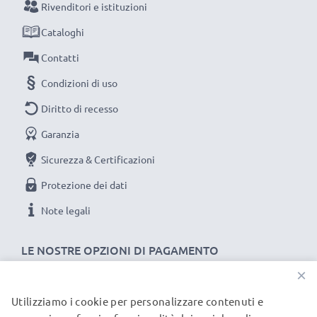
Rivenditori e istituzioni
questo caricabatteria intelligente, con schermo
Cataloghi
LCD, marcato CELLONIC. Ordina ora, spedizione
rapida e 3 anni di garanzia!
Contatti
Condizioni di uso
Diritto di recesso
Garanzia
Sicurezza & Certificazioni
Protezione dei dati
Note legali
LE NOSTRE OPZIONI DI PAGAMENTO
×
Utilizziamo i cookie per personalizzare contenuti e
I NOSTRI PARTNER DI SPEDIZIONE