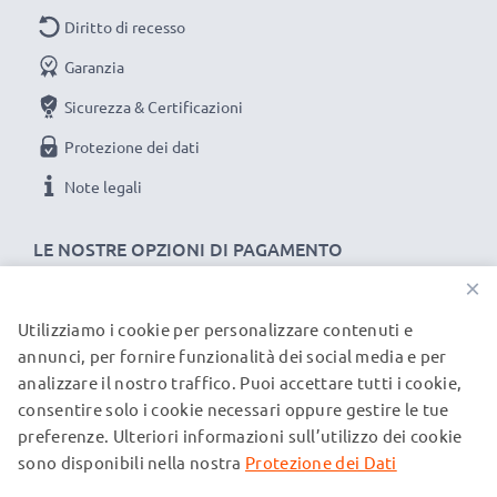
Diritto di recesso
Garanzia
Sicurezza & Certificazioni
Protezione dei dati
Note legali
LE NOSTRE OPZIONI DI PAGAMENTO
×
Utilizziamo i cookie per personalizzare contenuti e
I NOSTRI PARTNER DI SPEDIZIONE
annunci, per fornire funzionalità dei social media e per
analizzare il nostro traffico. Puoi accettare tutti i cookie,
consentire solo i cookie necessari oppure gestire le tue
© subtel.it 2026
preferenze. Ulteriori informazioni sull’utilizzo dei cookie
Tutti i prezzi includono l'IVA e sono esclusi i costi di
spedizione. Si prega di notare che tutti i marchi menzionati
sono disponibili nella nostra
Protezione dei Dati
sono marchi registrati dei rispettivi proprietari e sono citati