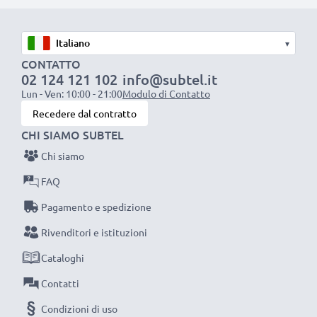
resistente e anti-attorcigliamenti, a prova di rottura,
Ottima velocità di ricarica
▾
1x batteria da 1000 mAh
: circa 2 ore
CONTATTO
02 124 121 102
info@subtel.it
1x batteria da 2000 mAh
: circa 4 ore
Lun - Ven: 10:00 - 21:00
Modulo di Contatto
1x batteria da 3000 mAh
: circa 6 ore
Recedere dal contratto
CHI SIAMO SUBTEL
NOTA BENE:
per una prestaziona ottimale e il
Chi siamo
raggiungimento di efficienza desiderata ricarica
completamente le batterie prima d‘impiegarle.
FAQ
Pagamento e spedizione
Non lasciarti scappare neanche uno scatto con
Rivenditori e istituzioni
questo caricabatteria intelligente, con schermo
Cataloghi
LCD, marcato CELLONIC. Ordina ora, spedizione
rapida e 3 anni di garanzia!
Contatti
Condizioni di uso