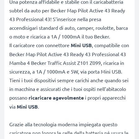
Una potenza affidabile e stabile con il caricabatteria
subtel da auto per Becker Map Pilot Active 43 Ready
43 Professional 43! S’inserisce nella presa
accendisigari standard di auto, camper, roulotte, barca
o moto e ricarica a 1A / 1000mA il tuo Becker.
Il caricatore con connettore
Mini USB
, compatibile con
Becker Map Pilot Active 43 Ready 43 Professional 43
Mamba 4 Becker Traffic Assist Z101 Z099, ricarica in
sicurezza, a 1A / 1000mA e 5W, via porta Mini USB.
Tieni i tuoi dispositivi sempre carichi anche quando sei
in macchina e assicurati che i tuoi ospiti nell’abitacolo
possano
ricaricare agevolmente
i propri apparecchi
via
Mini USB
.
Grazie alla tecnologia moderna impiegata questo
caricatore non logora le celle della batteria né usura le