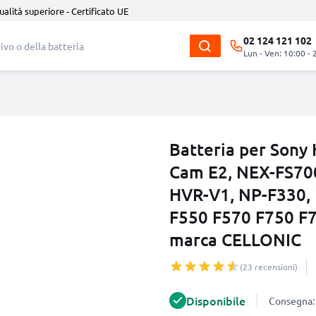
ualità superiore - Certificato UE
02 124 121 102
Lun - Ven: 10:00 - 
Batteria per Son
Cam E2, NEX-FS70
HVR-V1, NP-F330,
F550 F570 F750 F
marca CELLONIC
(23 recensioni)
Disponibile
Consegna: 