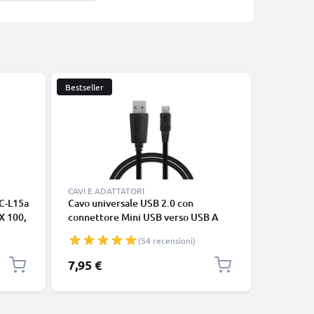
Bestseller
CAVI E ADATTATORI
CAVI E AD
AC-L15a
Cavo universale USB 2.0 con
HDMI Cav
X 100,
connettore Mini USB verso USB A
@60hz, 4
2
cavetto dati & ricarica 1A in PVC
Support
(54 recensioni)
ler
nero
Connettor
inua
2 metri d
7,95 €
7,90 €
casse, tv
e soundb