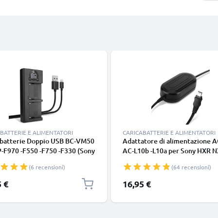
BATTERIE E ALIMENTATORI
CARICABATTERIE E ALIMENTATORI
abatterie Doppio USB BC-VM50
Adattatore di alimentazione 
-F970 -F550 -F750 -F330 (Sony
AC-L10b -L10a per Sony HXR N
C2500 HXR-NX100 NX5 HDR-
HXR MC2500, HXR NX5, TRV1
(6 recensioni)
(64 recensioni)
X7 FX1000 DSR-PD150 -PD170
batteria finta dummy, DC coup
1 NEX-FS700R) Caricatore
per una fonte di corrente cont
5 €
16,95 €