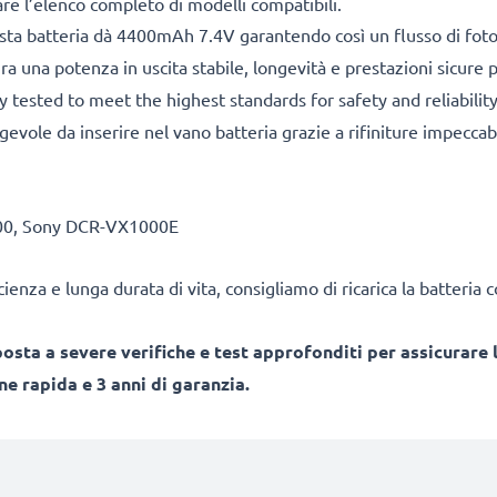
are l’elenco completo di modelli compatibili.
ta batteria dà 4400mAh 7.4V garantendo così un flusso di foto 
ra una potenza in uscita stabile, longevità e prestazioni sicure
 tested to meet the highest standards for safety and reliabilit
gevole da inserire nel vano batteria grazie a rifiniture impecca
000, Sony DCR-VX1000E
cienza e lunga durata di vita, consigliamo di ricarica la batteria
sta a severe verifiche e test approfonditi per assicurare l
e rapida e 3 anni di garanzia.