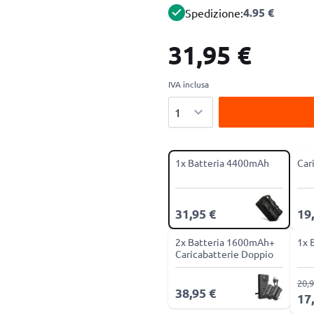
4.95 €
Spedizione:
31,95 €
IVA inclusa
Quantità
1x Batteria 4400mAh
Car
31,95 €
19
2x Batteria 1600mAh+
1x 
Caricabatterie Doppio
20,9
38,95 €
17