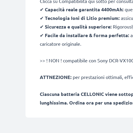
Clicca su Compatibilità qui sotto per consult
✔
Capacità reale garantita 4400mAh:
ques
✔
Tecnologia Ioni di Litio premium:
assicu
✔
Sicurezza e qualità superiore:
Rigorously
✔
Facile da installare & forma perfetta:
a
caricatore originale.
>> ! NON ! compatibile con Sony DCR-VX1
ATTNEZIONE:
per prestazioni ottimali, effi
Ciascuna batteria CELLONIC viene sottopo
lunghissima. Ordina ora per una spedizion