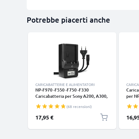
Potrebbe piacerti anche
CARICABATTERIE E ALIMENTATORI
CARICA
NP-F970 -F550 -F750 -F330
Caric
Caricabatteria per Sony A200, A300,
per NP
A350, A700, HXR-MC2500 HXR-
HXR-M
(68 recensioni)
NX100 NX5 HDR-FX1 FX7 FX1000
FX1 F
DSR-PD150 Batterie per fotocamera
HVR-Z
17,95 €
16,9
marca CELLONIC
duale