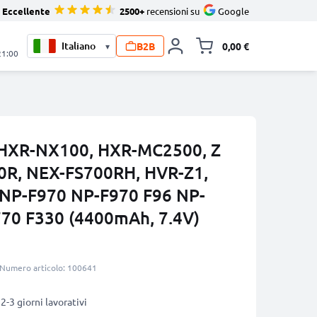
Eccellente
2500+
recensioni su
Google
B2B
0,00 €
▾
Alli
21:00
y HXR-NX100, HXR-MC2500, Z
0R, NEX-FS700RH, HVR-Z1,
 NP-F970 NP-F970 F96 NP-
770 F330 (4400mAh, 7.4V)
Numero articolo: 100641
2-3 giorni lavorativi