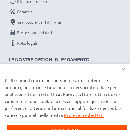
Diritto di recesso
nell’Unione Europea. Per questo siamo orgogliosi di
Garanzia
fornirti una garanzia di ben 3 anni.
Sicurezza & Certificazioni
La scelta ecosostenibile che ti fa anche risparmiare
Sostituisci la batteria, non la macchina fotografica! È la
Protezione dei dati
scelta più intelligente e più ecosostenibile che tu
Note legali
possa fare, efficientando e riducendo l’impatto
ambientale e gli scarti superflui.
LE NOSTRE OPZIONI DI PAGAMENTO
Scegli CELLONIC, scegli la lunga durata e l'efficienza,
×
non fare compromessi sulla qualità: ordina ora!
Utilizziamo i cookie per personalizzare contenuti e
I NOSTRI PARTNER DI SPEDIZIONE
annunci, per fornire funzionalità dei social media e per
analizzare il nostro traffico. Puoi accettare tutti i cookie,
consentire solo i cookie necessari oppure gestire le tue
© subtel.it 2026
preferenze. Ulteriori informazioni sull’utilizzo dei cookie
Tutti i prezzi includono l'IVA e sono esclusi i costi di
spedizione. Si prega di notare che tutti i marchi menzionati
sono disponibili nella nostra
Protezione dei Dati
sono marchi registrati dei rispettivi proprietari e sono citati
sulle nostre pagine web esclusivamente per fornire