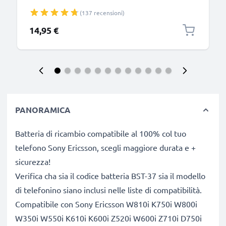
2.5W 0.5A / 500mA Caricatore 1.1m con spina
(137 recensioni)
europea
14,95 €
PANORAMICA
Batteria di ricambio compatibile al 100% col tuo
telefono Sony Ericsson, scegli maggiore durata e +
sicurezza!
Verifica cha sia il codice batteria BST-37 sia il modello
di telefonino siano inclusi nelle liste di compatibilità.
Compatibile con Sony Ericsson W810i K750i W800i
W350i W550i K610i K600i Z520i W600i Z710i D750i