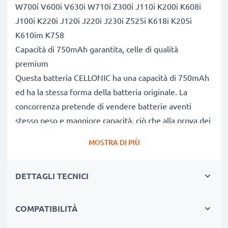
W700i V600i V630i W710i Z300i J110i K200i K608i
J100i K220i J120i J220i J230i Z525i K618i K205i
K610im K758
Capacità di 750mAh garantita, celle di qualità
premium
Questa batteria CELLONIC ha una capacità di 750mAh
ed ha la stessa forma della batteria originale. La
concorrenza pretende di vendere batterie aventi
stesso peso e maggiore capacità, ciò che alla prova dei
fatti risulta non vero. La nostra batteria, compatible e
MOSTRA DI PIÙ
nuova, dispone di una capacità reale di 750mAh,
proprio come pubblicizzato.
DETTAGLI TECNICI
Grandi prestazioni: batteria BST-37 con lunga durata di
vita utile
Le nostre batterie sostitutive forniscono
COMPATIBILITÀ
continuamente altissime performance in termini di