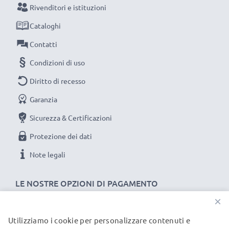
Scegli CELLONIC, scegli la lunga durata, non fare
Rivenditori e istituzioni
compromessi sulla qualità: ordina ora!
Cataloghi
Contatti
Condizioni di uso
Diritto di recesso
Garanzia
Sicurezza & Certificazioni
Protezione dei dati
Note legali
LE NOSTRE OPZIONI DI PAGAMENTO
×
Utilizziamo i cookie per personalizzare contenuti e
I NOSTRI PARTNER DI SPEDIZIONE