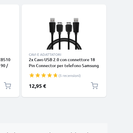
CAVI E ADATTATORI
CARICABA
CBS10
2x Cavo USB 2.0 con connettore 18
Caricato
190 /
Pin Connector per telefono Samsung
SGH-C18
80,
PCBS10 | GT-S5230 / GT-E1200 / GT
D980 SGH-
(5 recensioni)
ina
E1190 / GT-E1150 / GT-E1050 / SGH-
rapida in
F480 filo di 1m cavetto dati &
500mA Ca
12,95 €
9,95 €
ricarica in nero per cellulare
sicuro