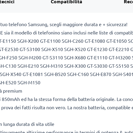
tecnici
Compatibilità
Rec
l tuo telefono Samsung, scegli maggiore durata e + sicurezza!
E sia il modello di telefonino siano inclusi nelle liste di comp
T-E1150 SGH-X200 GT-E1100 SGH-C260 GT-E1080 GT-E1050 
 GT-E2530 GT-S3100 SGH-X510 SGH-X520 GT-E1230 GT-E2210 
GH-F250 SGH-M200 GT-S3110 SGH-X680 GT-E1110 GT-M3200
GH-C130 SGH-E210 SGH-M310 SGH-X300 GT-S3030 GT-S5150 
GH-X540 GT-E1081 SGH-B520 SGH-C160 SGH-E870 SGH-S401
GH-E520 SGH-M150
ità premium
 850mAh ed ha la stessa forma della batteria originale. La con
 prova dei fatti risulta non vero. La nostra batteria, compatible 
lunga durata di vita utile
ontinuamente altissime performance in termini di potenza & aut