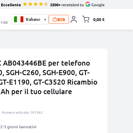
Eccellente
2500+
recensioni su
Google
B2B
0,00 €
▾
Alli
21:00
C AB043446BE per telefono
, SGH-C260, SGH-E900, GT-
GT-E1190, GT-C3520 Ricambio
Ah per il tuo cellulare
Numero articolo: 101362
2-3 giorni lavorativi