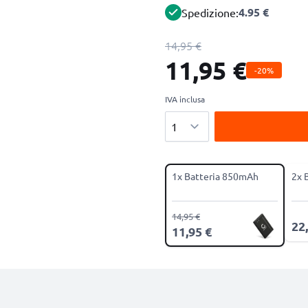
4.95 €
Spedizione:
14,95 €
11,95 €
-20%
IVA inclusa
Quantità
1x Batteria 850mAh
2x 
14,95 €
22
11,95 €