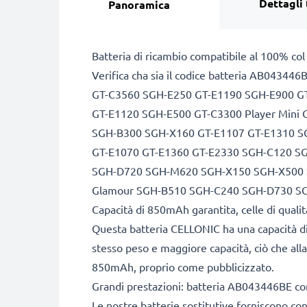
Dettagli 
Panoramica
Batteria di ricambio compatibile al 100% co
Verifica cha sia il codice batteria AB043446B
GT-C3560 SGH-E250 GT-E1190 SGH-E900 G
GT-E1120 SGH-E500 GT-C3300 Player Mini
SGH-B300 SGH-X160 GT-E1107 GT-E1310 S
GT-E1070 GT-E1360 GT-E2330 SGH-C120 S
SGH-D720 SGH-M620 SGH-X150 SGH-X500 S
Glamour SGH-B510 SGH-C240 SGH-D730 S
Capacità di 850mAh garantita, celle di qual
Questa batteria CELLONIC ha una capacità di
stesso peso e maggiore capacità, ciò che alla
850mAh, proprio come pubblicizzato.
Grandi prestazioni: batteria AB043446BE con 
Le nostre batterie sostitutive forniscono c