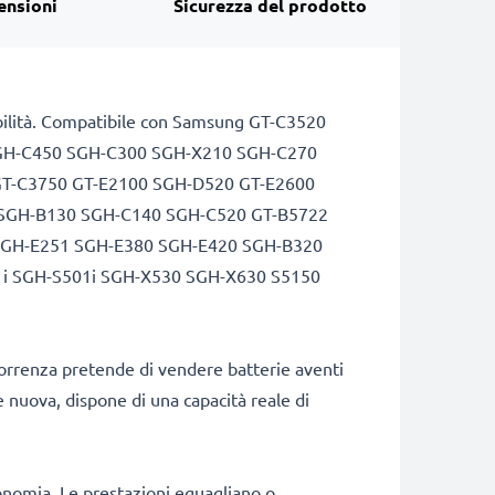
ensioni
Sicurezza del prodotto
atibilità. Compatibile con Samsung GT-C3520
SGH-C450 SGH-C300 SGH-X210 SGH-C270
GT-C3750 GT-E2100 SGH-D520 GT-E2600
 SGH-B130 SGH-C140 SGH-C520 GT-B5722
SGH-E251 SGH-E380 SGH-E420 SGH-B320
i SGH-S501i SGH-X530 SGH-X630 S5150
correnza pretende di vendere batterie aventi
e nuova, dispone di una capacità reale di
onomia. Le prestazioni eguagliano o