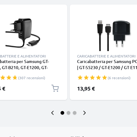
BATTERIE E ALIMENTATORI
CARICABATTERIE E ALIMENTATORI
batteria per Samsung GT-
Caricabatteria per Samsung P
 GT-B210, GT-E1200, GT-
| GT-S5230 / GT-E1200 / GT E1
, GT-E1150, SGH-J700, SGH-
GT-E1150 / GT-E1050 / SGH-F4
(307 recensioni)
(6 recensioni)
 SGH-P250, 5W 1A / 1000mA
5W 0.6A Caricatore 1m con sp
tore 1.1m con spina europea
europea
5 €
13,95 €