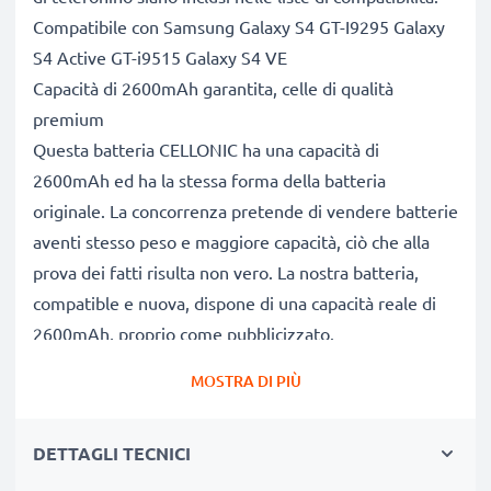
Compatibile con Samsung Galaxy S4 GT-I9295 Galaxy
S4 Active GT-i9515 Galaxy S4 VE
Capacità di 2600mAh garantita, celle di qualità
premium
Questa batteria CELLONIC ha una capacità di
2600mAh ed ha la stessa forma della batteria
originale. La concorrenza pretende di vendere batterie
aventi stesso peso e maggiore capacità, ciò che alla
prova dei fatti risulta non vero. La nostra batteria,
compatible e nuova, dispone di una capacità reale di
2600mAh, proprio come pubblicizzato.
Grandi prestazioni: batteria B600BE con lunga durata
MOSTRA DI PIÙ
di vita utile
Le nostre batterie sostitutive forniscono
DETTAGLI TECNICI
continuamente altissime performance in termini di
potenza & autonomia. Le prestazioni eguagliano o