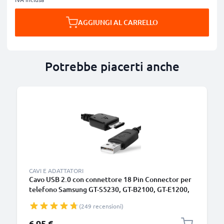
AGGIUNGI AL CARRELLO
Potrebbe piacerti anche
CAVI E ADATTATORI
Cavo USB 2.0 con connettore 18 Pin Connector per
telefono Samsung GT-S5230, GT-B2100, GT-E1200,
GT-E1190, GT-E1150, SGH-F480 filo di 1m cavetto
(249 recensioni)
dati & ricarica in PVC nero per cellulare
6,95 €