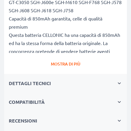
GT-C3050 SGH-J600e SGH-M610 SGH-F768 SGH-J578
SGH-J608 SGH-J618 SGH-J758
Capacità di 850mAh garantita, celle di qualità
premium
Questa batteria CELLONIC ha una capacità di 850mAh
ed ha la stessa forma della batteria originale. La
concorrenza pretende di vendere batterie aventi
stesso peso e maggiore capacità, ciò che alla prova dei
MOSTRA DI PIÙ
fatti risulta non vero. La nostra batteria, compatible e
nuova, dispone di una capacità reale di 850mAh,
DETTAGLI TECNICI
proprio come pubblicizzato.
Grandi prestazioni: batteria AB483640 con lunga
durata di vita utile
COMPATIBILITÀ
Le nostre batterie sostitutive forniscono
continuamente altissime performance in termini di
RECENSIONI
potenza & autonomia. Le prestazioni eguagliano o