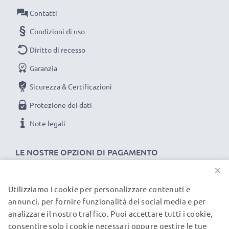
compromessi sulla qualità: ordina ora!
Contatti
Condizioni di uso
Diritto di recesso
Garanzia
Sicurezza & Certificazioni
Protezione dei dati
Note legali
LE NOSTRE OPZIONI DI PAGAMENTO
×
Utilizziamo i cookie per personalizzare contenuti e
I NOSTRI PARTNER DI SPEDIZIONE
annunci, per fornire funzionalità dei social media e per
analizzare il nostro traffico. Puoi accettare tutti i cookie,
consentire solo i cookie necessari oppure gestire le tue
© subtel.it 2026