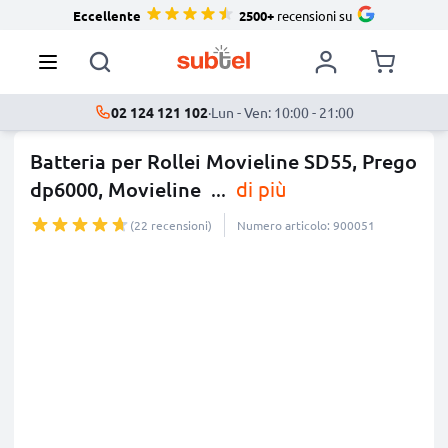
Eccellente
2500+
recensioni su
02 124 121 102
·
Lun - Ven: 10:00 - 21:00
Batteria per Rollei Movieline SD55, Prego
dp6000, Movieline
...
di più
(22 recensioni)
Numero articolo: 900051