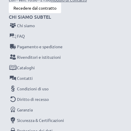
Sostituisci la batteria, non la macchina fotografica! È la
Recedere dal contratto
scelta più intelligente e più ecosostenibile che tu
CHI SIAMO SUBTEL
possa fare, efficientando e riducendo l’impatto
Chi siamo
ambientale e gli scarti superflui.
FAQ
Scegli CELLONIC, scegli la lunga durata e l'efficienza,
Pagamento e spedizione
non fare compromessi sulla qualità: ordina ora!
Rivenditori e istituzioni
Cataloghi
Contatti
Condizioni di uso
Diritto di recesso
Garanzia
Sicurezza & Certificazioni
Protezione dei dati