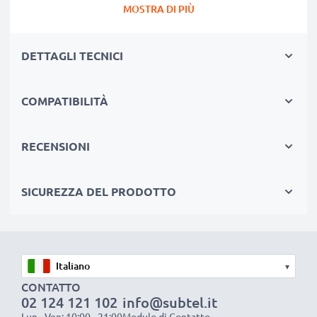
MOSTRA DI PIÙ
compatible e nuova, dispone di una capacità reale di
1180mAh, proprio come pubblicizzato.
DETTAGLI TECNICI
Grandi prestazioni: batteria NP-60 compatibile
Le nostre batterie sostitutive forniscono
continuamente altissime performance in termini di
COMPATIBILITÀ
potenza & autonomia. Le prestazioni eguagliano o
superano quelle della vecchia batteria originale Rollei,
RECENSIONI
raggiungendo un altissimo numero di cicli di carica-
scarica.
SICUREZZA DEL PRODOTTO
Qualità superiore & alti standard di sicurezza
Specialisti dal 2004, le nostre batterie di ricambio sono
sottoposte a rigidi e prolungati test durante l’intera
produzione, rispettando tutti i più alti standard vigenti
▾
nell’Unione Europea. Per questo siamo orgogliosi di
CONTATTO
fornirti una garanzia di ben 3 anni.
02 124 121 102
info@subtel.it
La scelta ecosostenibile che ti fa anche risparmiare
Lun - Ven: 10:00 - 21:00
Modulo di Contatto