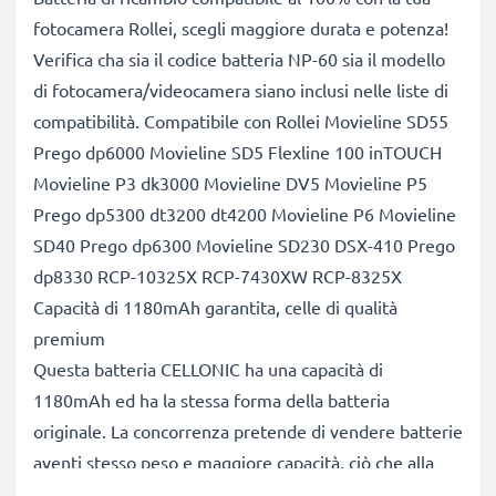
fotocamera Rollei, scegli maggiore durata e potenza!
Verifica cha sia il codice batteria NP-60 sia il modello
di fotocamera/videocamera siano inclusi nelle liste di
compatibilità. Compatibile con Rollei Movieline SD55
Prego dp6000 Movieline SD5 Flexline 100 inTOUCH
Movieline P3 dk3000 Movieline DV5 Movieline P5
Prego dp5300 dt3200 dt4200 Movieline P6 Movieline
SD40 Prego dp6300 Movieline SD230 DSX-410 Prego
dp8330 RCP-10325X RCP-7430XW RCP-8325X
Capacità di 1180mAh garantita, celle di qualità
premium
Questa batteria CELLONIC ha una capacità di
1180mAh ed ha la stessa forma della batteria
originale. La concorrenza pretende di vendere batterie
aventi stesso peso e maggiore capacità, ciò che alla
prova dei fatti risulta non vero. La nostra batteria,