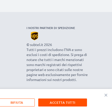
I NOSTRI PARTNER DI SPEDIZIONE
© subtel.it 2026
Tutti i prezzi includono l'IVA e sono
esclusi i costi di spedizione. Si prega di
notare che tutti i marchi menzionati
sono marchi registrati dei rispettivi
proprietari e sono citati sulle nostre
pagine web esclusivamente per fornire
informazioni sui nostri prodotti.
×
RIFIUTA
ACCETTA TUTTI