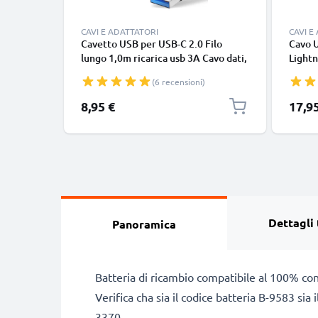
CAVI E ADATTATORI
CAVI E
Cavetto USB per USB-C 2.0 Filo
Cavo 
lungo 1,0m ricarica usb 3A Cavo dati,
Lightn
nero, in resistente PVC per
iPhone
(6 recensioni)
smartphone (Samsung, Huawei,
SE fil
Google Pixel), fotocamera Canon,
in bia
8,95 €
17,9
Panasonic Lumix, Sony connettore
tipo C
Dettagli 
Panoramica
Batteria di ricambio compatibile al 100% co
Verifica cha sia il codice batteria B-9583 si
3370