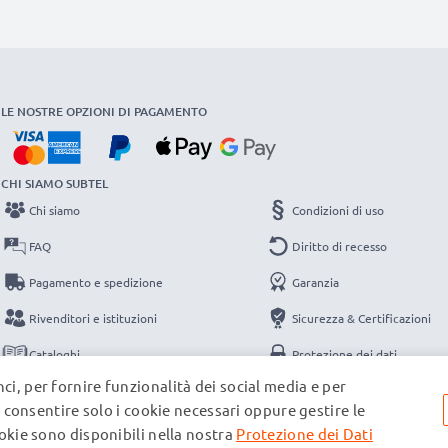
LE NOSTRE OPZIONI DI PAGAMENTO
CHI SIAMO SUBTEL
Chi siamo
Condizioni di uso
FAQ
Diritto di recesso
Pagamento e spedizione
Garanzia
Rivenditori e istituzioni
Sicurezza & Certificazioni
Cataloghi
Protezione dei dati
ci, per fornire funzionalità dei social media e per
Contatti
Note legali
e, consentire solo i cookie necessari oppure gestire le
ookie sono disponibili nella nostra
Protezione dei Dati