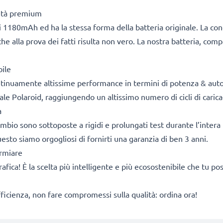
lità premium
 1180mAh ed ha la stessa forma della batteria originale. La co
he alla prova dei fatti risulta non vero. La nostra batteria, com
bile
ontinuamente altissime performance in termini di potenza & aut
ale Polaroid, raggiungendo un altissimo numero di cicli di carica
a
cambio sono sottoposte a rigidi e prolungati test durante l’intera 
sto siamo orgogliosi di fornirti una garanzia di ben 3 anni.
armiare
rafica! È la scelta più intelligente e più ecosostenibile che tu p
fficienza, non fare compromessi sulla qualità: ordina ora!