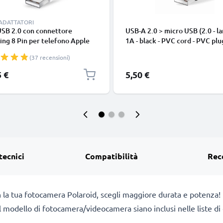
 ADATTATORI
USB 2.0 con connettore
USB-A 2.0 > micro USB (2.0 - la
ing 8 Pin per telefono Apple
1A - black - PVC cord - PVC plu
 14, 13, 12, 11, X, XS, XR, 8, 7,
(37 recensioni)
o di 1m cavetto dati & ricarica
nco per cellulare
5 €
5,50 €
tecnici
Compatibilità
Rec
n la tua fotocamera Polaroid, scegli maggiore durata e potenza!
a il modello di fotocamera/videocamera siano inclusi nelle liste 