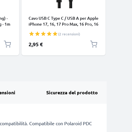
CAVI E AD
ng) -
Cavo USB C Type C / USB A per Apple
Cavo uni
g - 1m
iPhone 17, 16, 17 Pro Max, 16 Pro, 16
connetto
Pro Max, 17 Pro, 16e, 16 Plus
cavetto d
(2 recensioni)
Samsung Galaxy S25 Ultra, S25
bianco
Google Pixel 10, 9a, 10 Pro, 10 Pro
2,95 €
7,95 €
XL Xiaomi 15 Ultra, Redmi Note 14
Pro+, Note 14 Pro, 15T Pro OnePlus
13 3A cavetto da
ensioni
Sicurezza del prodotto
di compatibilità. Compatibile con Polaroid PDC