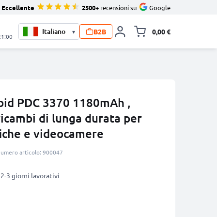
Eccellente
2500+
recensioni su
Google
B2B
0,00 €
▾
Alli
21:00
roid PDC 3370 1180mAh ,
icambi di lunga durata per
iche e videocamere
umero articolo: 900047
2-3 giorni lavorativi