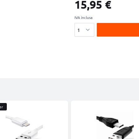
15,95 €
IVA inclusa
Quantità
er