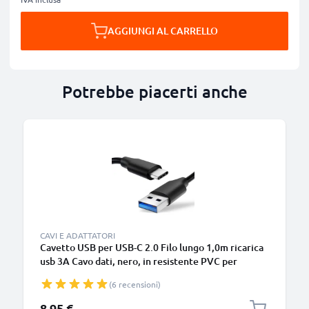
AGGIUNGI AL CARRELLO
Potrebbe piacerti anche
B
CAVI E ADATTATORI
Cavetto USB per USB-C 2.0 Filo lungo 1,0m ricarica
usb 3A Cavo dati, nero, in resistente PVC per
smartphone (Samsung, Huawei, Google Pixel),
(6 recensioni)
fotocamera Canon, Panasonic Lumix, Sony
connettore tipo C
8,95 €