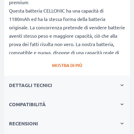
premium
Questa batteria CELLONIC ha una capacità di
1180mAh ed ha la stessa forma della batteria
originale. La concorrenza pretende di vendere batterie
aventi stesso peso e maggiore capacità, ciò che alla
prova dei fatti risulta non vero. La nostra batteria,
compatible e nuova, dispone di una capacità reale di
1180mAh, proprio come pubblicizzato.
MOSTRA DI PIÙ
Grandi prestazioni: batteria compatibile
Le nostre batterie sostitutive forniscono
DETTAGLI TECNICI
continuamente altissime performance in termini di
potenza & autonomia. Le prestazioni eguagliano o
superano quelle della vecchia batteria originale
COMPATIBILITÀ
Yakumo, raggiungendo un altissimo numero di cicli di
carica-scarica.
RECENSIONI
Qualità superiore & alti standard di sicurezza