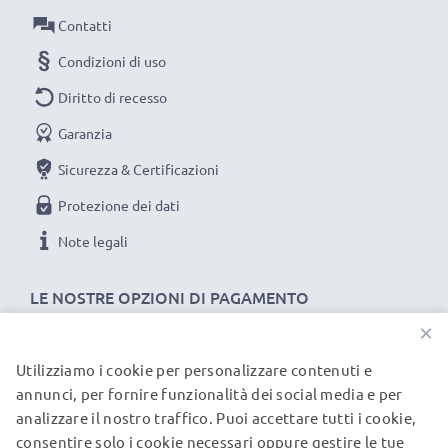
Contatti
Condizioni di uso
Diritto di recesso
Garanzia
Sicurezza & Certificazioni
Protezione dei dati
Note legali
LE NOSTRE OPZIONI DI PAGAMENTO
×
Utilizziamo i cookie per personalizzare contenuti e
I NOSTRI PARTNER DI SPEDIZIONE
annunci, per fornire funzionalità dei social media e per
analizzare il nostro traffico. Puoi accettare tutti i cookie,
consentire solo i cookie necessari oppure gestire le tue
© subtel.it 2026