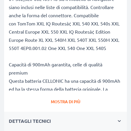
siano inclusi nelle liste di compatibilità. Controllare
anche la forma del connettore. Compatibile
con TomTom XXL IQ Routesâ¢ XXL 540 XXL 540s XXL
Central Europe XXL 550 XXL IQ Routesâ¢ Edition
Europe Route XL XXL 540M XXL 540T XXL 550M XXL
550T 4EP0.001.02 One XXL 540 One XXL 540S
Capacità di 900mAh garantita, celle di qualità
premium
Questa batteria CELLONIC ha una capacità di 900mAh
ed ha la stessa forma della batteria originale. La
concorrenza pretende di vendere batterie aventi
MOSTRA DI PIÙ
stesso peso e maggiore capacità, ciò che alla prova dei
fatti risulta non vero. La nostra batteria, compatible e
DETTAGLI TECNICI
nuova, dispone di una capacità reale di 900mAh,
proprio come pubblicizzato.