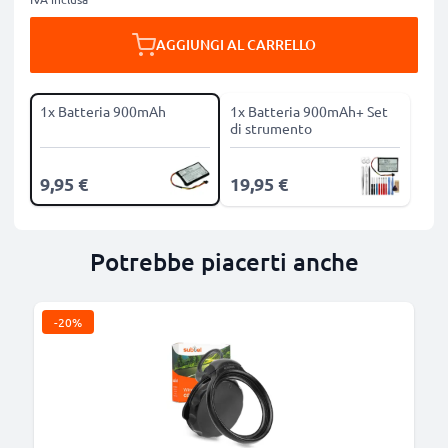
AGGIUNGI AL CARRELLO
1x Batteria 900mAh
1x Batteria 900mAh+ Set
di strumento
9,95 €
19,95 €
Potrebbe piacerti anche
-20%
B