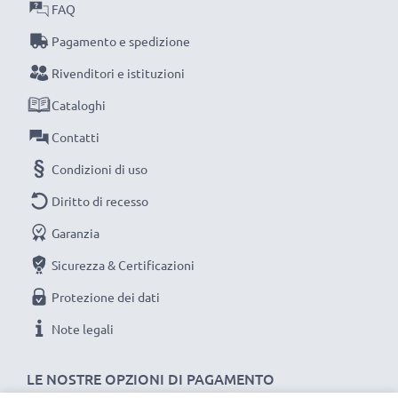
FAQ
Sostituisci la batteria, non il navigatore! È la scelta più
Pagamento e spedizione
intelligente e più ecosostenibile che tu possa fare,
efficientando e riducendo l’impatto ambientale e gli
Rivenditori e istituzioni
scarti superflui.
Cataloghi
Scegli CELLONIC, scegli la lunga durata e l'efficienza,
Contatti
non fare compromessi sulla qualità: ordina ora!
Condizioni di uso
Diritto di recesso
Garanzia
Sicurezza & Certificazioni
Protezione dei dati
Note legali
LE NOSTRE OPZIONI DI PAGAMENTO