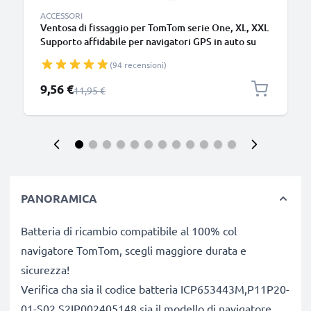
ACCESSORI
Ventosa di fissaggio per TomTom serie One, XL, XXL
Supporto affidabile per navigatori GPS in auto su
parabrezza o finestrino – Inclinabile, orientabile per
(94 recensioni)
una visuale ottimale
Prezzo speciale
9,56 €
Prezzo normale
11,95 €
PANORAMICA
Batteria di ricambio compatibile al 100% col
navigatore TomTom, scegli maggiore durata e
sicurezza!
Verifica cha sia il codice batteria ICP653443M,P11P20-
01-S02,S2IP002405148 sia il modello di navigatore