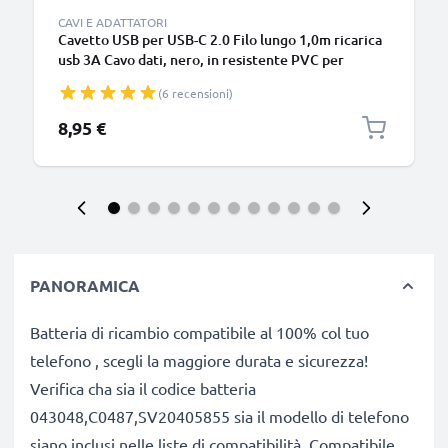
CAVI E ADATTATORI
Cavetto USB per USB-C 2.0 Filo lungo 1,0m ricarica
usb 3A Cavo dati, nero, in resistente PVC per
smartphone (Samsung, Huawei, Google Pixel),
(6 recensioni)
fotocamera Canon, Panasonic Lumix, Sony
connettore tipo C
8,95 €
PANORAMICA
Batteria di ricambio compatibile al 100% col tuo
telefono , scegli la maggiore durata e sicurezza!
Verifica cha sia il codice batteria
043048,C0487,SV20405855 sia il modello di telefono
siano inclusi nelle liste di compatibilità. Compatibile