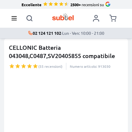
Eccellente
2500+
recensioni su
02 124 121 102
·
Lun - Ven: 10:00 - 21:00
CELLONIC Batteria
043048,C0487,SV20405855 compatibile
con Sw
...
di più
(55 recensioni)
Numero articolo: 913030