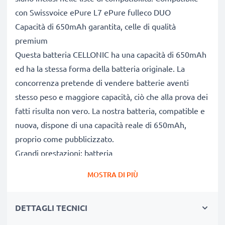
con Swissvoice ePure L7 ePure fulleco DUO
Capacità di 650mAh garantita, celle di qualità
premium
Questa batteria CELLONIC ha una capacità di 650mAh
ed ha la stessa forma della batteria originale. La
concorrenza pretende di vendere batterie aventi
stesso peso e maggiore capacità, ciò che alla prova dei
fatti risulta non vero. La nostra batteria, compatible e
nuova, dispone di una capacità reale di 650mAh,
proprio come pubblicizzato.
Grandi prestazioni: batteria
043048,C0487,SV20405855, con una lunga durata di
MOSTRA DI PIÙ
vita utile
Le nostre batterie sostitutive forniscono
DETTAGLI TECNICI
continuamente altissime performance in termini di
potenza & autonomia. Le prestazioni eguagliano o