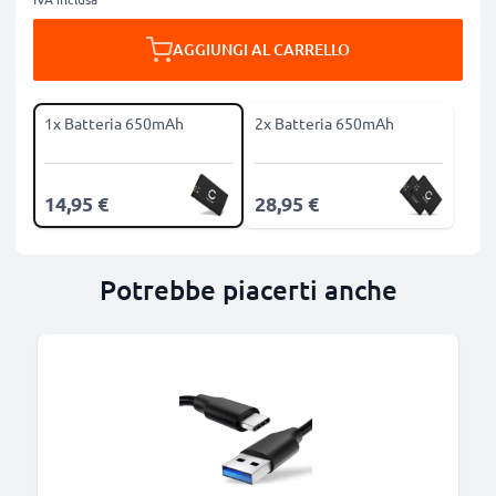
AGGIUNGI AL CARRELLO
1x Batteria 650mAh
2x Batteria 650mAh
14,95 €
28,95 €
Potrebbe piacerti anche
B