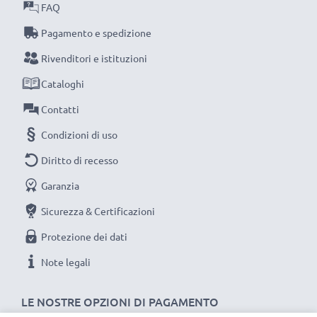
FAQ
ufficio o in azienda: le nostre batterie ti dureranno
Pagamento e spedizione
tantissimo!
Scegli CELLONIC, scegli la lunga durata, non fare
Rivenditori e istituzioni
compromessi sulla qualità: ordina ora!
Cataloghi
Contatti
Condizioni di uso
Diritto di recesso
Garanzia
Sicurezza & Certificazioni
Protezione dei dati
Note legali
LE NOSTRE OPZIONI DI PAGAMENTO