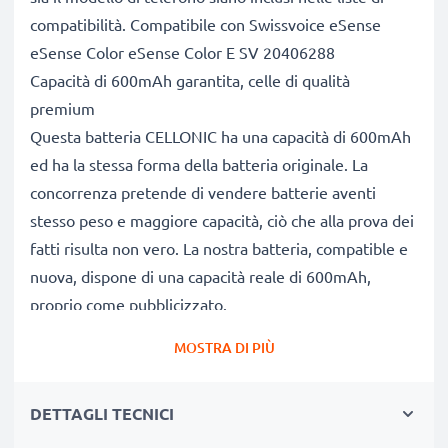
compatibilità. Compatibile con Swissvoice eSense
eSense Color eSense Color E SV 20406288
Capacità di 600mAh garantita, celle di qualità
premium
Questa batteria CELLONIC ha una capacità di 600mAh
ed ha la stessa forma della batteria originale. La
concorrenza pretende di vendere batterie aventi
stesso peso e maggiore capacità, ciò che alla prova dei
fatti risulta non vero. La nostra batteria, compatible e
nuova, dispone di una capacità reale di 600mAh,
proprio come pubblicizzato.
Grandi prestazioni: batteria C8425,SV 20406315, con
MOSTRA DI PIÙ
una lunga durata di vita utile
Le nostre batterie sostitutive forniscono
DETTAGLI TECNICI
continuamente altissime performance in termini di
potenza & autonomia. Le prestazioni eguagliano o