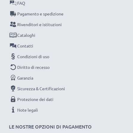
FAQ
ufficio o in azienda: le nostre batterie ti dureranno
Pagamento e spedizione
tantissimo!
Scegli CELLONIC, scegli la lunga durata, non fare
Rivenditori e istituzioni
compromessi sulla qualità: ordina ora!
Cataloghi
Contatti
Condizioni di uso
Diritto di recesso
Garanzia
Sicurezza & Certificazioni
Protezione dei dati
Note legali
LE NOSTRE OPZIONI DI PAGAMENTO