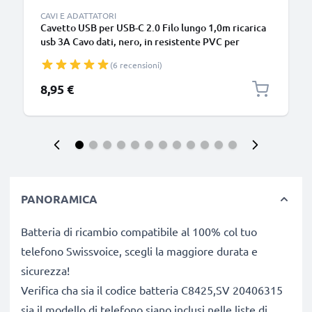
CAVI E ADATTATORI
Cavetto USB per USB-C 2.0 Filo lungo 1,0m ricarica
usb 3A Cavo dati, nero, in resistente PVC per
smartphone (Samsung, Huawei, Google Pixel),
(6 recensioni)
fotocamera Canon, Panasonic Lumix, Sony
connettore tipo C
8,95 €
PANORAMICA
Batteria di ricambio compatibile al 100% col tuo
telefono Swissvoice, scegli la maggiore durata e
sicurezza!
Verifica cha sia il codice batteria C8425,SV 20406315
sia il modello di telefono siano inclusi nelle liste di