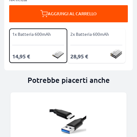
AGGIUNGI AL CARRELLO
1x Batteria 600mAh
2x Batteria 600mAh
14,95 €
28,95 €
Potrebbe piacerti anche
B