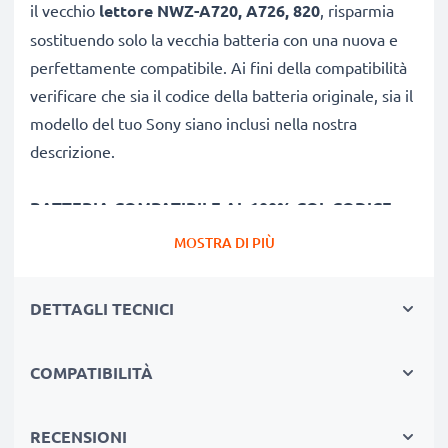
il vecchio
lettore
NWZ-A720, A726, 820
, risparmia
sostituendo solo la vecchia batteria con una nuova e
perfettamente compatibile. Ai fini della compatibilità
verificare che sia il codice della batteria originale, sia il
modello del tuo Sony siano inclusi nella nostra
descrizione.
BATTERIA COMPATIBILE AL 100% COL CODICE
ORIGINALE 1-756-702-11
MOSTRA DI PIÙ
★ adatta per dispositivo
NWZ-A720, A726, 820
★
ricambio compatibile
al 100% grazie a rifiniture
DETTAGLI TECNICI
accurate e materiali di qualità
★
alta capacità
in virtù di celle ioni di litio senza
COMPATIBILITÀ
effetto memoria
★ si adagia perfettamente nel vano batteria, non
"balla" nella sede del tuo player
RECENSIONI