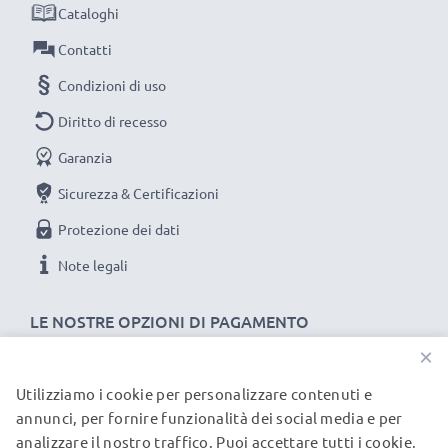
Cataloghi
★
lunga durata
grazie ai
650mAh
di capacità
Contatti
★ questa batteria nuova dura e durerà nel tempo:
goditi l’autonomia
Condizioni di uso
★ test approfonditi delle celle ne garantiscono
Diritto di recesso
efficienza e una lunga durata di vita utile
Garanzia
Goditi la riproduzione di musica, podcast, serie tv,
Sicurezza & Certificazioni
video, film o altri programmi scaricati sul tuo player.
Protezione dei dati
Non restare senza energia, compra un'affidabile
Note legali
batteria subtel
.
LE NOSTRE OPZIONI DI PAGAMENTO
SPECIFICHE TECNICHE DEL PACCO BATTERIA
×
COMPATIBILE
Marca:
subtel
Utilizziamo i cookie per personalizzare contenuti e
I NOSTRI PARTNER DI SPEDIZIONE
annunci, per fornire funzionalità dei social media e per
Capacità
: 650mAh
analizzare il nostro traffico. Puoi accettare tutti i cookie,