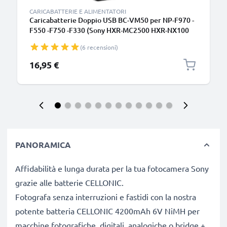
CARICABATTERIE E ALIMENTATORI
Caricabatterie Doppio USB BC-VM50 per NP-F970 -
F550 -F750 -F330 (Sony HXR-MC2500 HXR-NX100
NX5 HDR-FX1 FX7 FX1000 DSR-PD150 -PD170 HVR-
(6 recensioni)
Z1 NEX-FS700R) Caricatore duale
16,95 €
PANORAMICA
Affidabilità e lunga durata per la tua fotocamera Sony
grazie alle batterie CELLONIC.
Fotografa senza interruzioni e fastidi con la nostra
potente batteria CELLONIC 4200mAh 6V NiMH per
macchine fotografiche, digitali, analogiche o bridge +