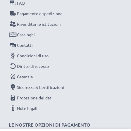
FAQ
ATTNEZIONE:
per prestazioni ottimali, efficienza e
Pagamento e spedizione
lunga durata di vita, consigliamo di ricarica la batteria
Rivenditori e istituzioni
completamente sin dal primo utilizzo.
Cataloghi
Ciascuna batteria CELLONIC viene sottoposta a
Contatti
severe verifiche e test approfonditi per assicurare
Condizioni di uso
le migliori prestazioni e una durata lunghissima.
Diritto di recesso
Ordina ora per una spedizione rapida e 3 anni di
garanzia.
Garanzia
Sicurezza & Certificazioni
Protezione dei dati
Note legali
LE NOSTRE OPZIONI DI PAGAMENTO