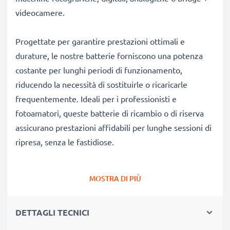
videocamere.
Progettate per garantire prestazioni ottimali e
durature, le nostre batterie forniscono una potenza
costante per lunghi periodi di funzionamento,
riducendo la necessità di sostituirle o ricaricarle
frequentemente. Ideali per i professionisti e
fotoamatori, queste batterie di ricambio o di riserva
assicurano prestazioni affidabili per lunghe sessioni di
ripresa, senza le fastidiose.
Perché scegliere proprio queste batterie?
MOSTRA DI PIÙ
✔
Ricambio compatibile al 100%:
batteria
progettata specificamente per fotocamere Sony CCD-
DETTAGLI TECNICI
F55, CCD-380, CCD-TR2000 & altri modelli. Clicca su
Compatibilità qui sotto per consultare l’elenco