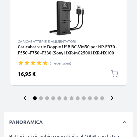
CARICABATTERIE E ALIMENTATORI
Caricabatterie Doppio USB BC-VM50 per NP-F970 -
F550 -F750 -F330 (Sony HXR-MC2500 HXR-NX100
NX5 HDR-FX1 FX7 FX1000 DSR-PD150 -PD170 HVR-
(6 recensioni)
Z1 NEX-FS700R) Caricatore duale
16,95 €
PANORAMICA
Batteria di ricambio compatibile al 100% con la tua