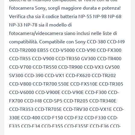
fotocamera Sony, scegli maggiore durata e potenza!
Verifica cha sia il codice batteria NP-55 NP-98 NP-68
NP-33 NP-78 sia il modello di
fotocamera/videocamera siano inclusi nelle liste di
compatibilità. Compatibile con Sony CCD-380 CCD-M9
CCD-TR2000 EB55 CCD-V5000 CCD-V90 CCD-FX300
CCD-TR55 CCD-V900 CCD-TR350 GV300 CCD-TR400
CCD-V700 CCD-TR550 CCD-TR900 CCD-VX3 GV500
SV300 CCD-390 CCD-VX1 CCD-FX620 CCD-TR202
CCD-V800 CCD-TR700 S50E CCD-FX510E CCD-TR305
CCD-V6000 CCD-V900E CCD-V90E CCD-F300 CCD-
FX700 CCD-M8 CCD-SP5 CCD-TR205 CCD-TR340E
CCD-TR353 CCD-TR705E CCD-TRV30 CCD-VX1E CCD-
330E CCD-400 CCD-F150 CCD-F32 CCD-F330 CCD-
F335 CCD-F34 CCD-F355 CCD-F355E CCD-F36 CCD-
F360 CCD-FX230 CCD-FX310 CCD-FX330 CCD-FX340