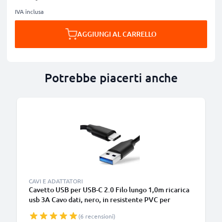
IVA inclusa
AGGIUNGI AL CARRELLO
Potrebbe piacerti anche
B
CAVI E ADATTATORI
Cavetto USB per USB-C 2.0 Filo lungo 1,0m ricarica
usb 3A Cavo dati, nero, in resistente PVC per
smartphone (Samsung, Huawei, Google Pixel),
(6 recensioni)
fotocamera Canon, Panasonic Lumix, Sony