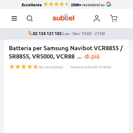
Eccellente
2500+
recensioni su
02 124 121 102
·
Lun - Ven: 10:00 - 21:00
Batteria per Samsung Navibot VCR8855 /
SR8855, VR5000, VCR88
...
di più
(62 recensioni)
Numero articolo: 914436