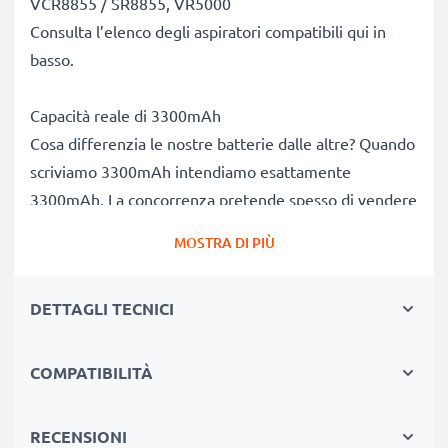
VCR8855 / SR8855, VR5000
Consulta l’elenco degli aspiratori compatibili qui in
basso.
Capacità reale di 3300mAh
Cosa differenzia le nostre batterie dalle altre? Quando
scriviamo 3300mAh intendiamo esattamente
3300mAh. La concorrenza pretende spesso di vendere
batterie con capacità superiori, che alla prova dei fatti
MOSTRA DI PIÙ
invece risultano non veritiere e decisamente al di
sotto delle dichiarazioni. La nostra batteria invece
DETTAGLI TECNICI
dispone di una capacità reale di 3300mAh, proprio
come pubblicizzato.
COMPATIBILITÀ
Alte prestazioni della batteria DJ96-00113c, VCA-
RTB20, AP5576883
RECENSIONI