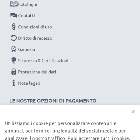
Sostituisci la batteria, non l’aspirapolvere. È la scelta
Cataloghi
più intelligente, più economica e più ecosostenibile
Contatti
che tu possa fare, riducendo l’impatto ambientale,
Condizioni di uso
riciclando, efficientando e riducendo gli scarti
superflui.
Diritto di recesso
Garanzia
Scegli CELLONIC e non fare mai compromessi sulla di
Sicurezza & Certificazioni
qualità: ordina ora!
Protezione dei dati
Note legali
LE NOSTRE OPZIONI DI PAGAMENTO
×
Utilizziamo i cookie per personalizzare contenuti e
I NOSTRI PARTNER DI SPEDIZIONE
annunci, per fornire funzionalità dei social media e per
analizzare il nostro traffico. Puoi accettare tutti i cookie,