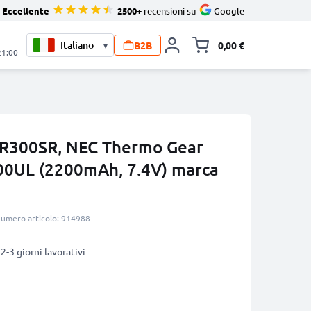
Eccellente
2500+
recensioni su
Google
B2B
0,00 €
▾
Alli
21:00
 R300SR, NEC Thermo Gear
00UL (2200mAh, 7.4V) marca
umero articolo: 914988
2-3 giorni lavorativi