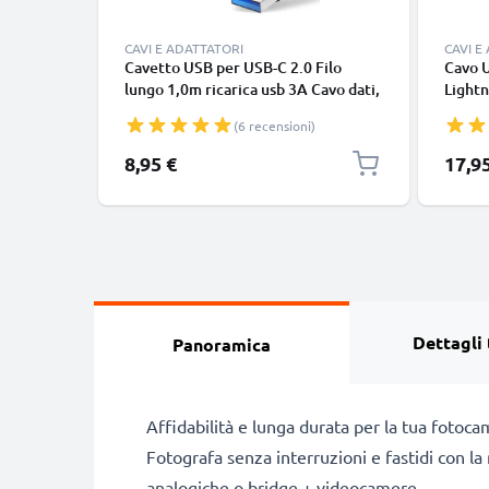
CAVI E ADATTATORI
CAVI E
Cavetto USB per USB-C 2.0 Filo
Cavo 
lungo 1,0m ricarica usb 3A Cavo dati,
Lightn
nero, in resistente PVC per
iPhone
(6 recensioni)
smartphone (Samsung, Huawei,
SE fil
Google Pixel), fotocamera Canon,
in bia
8,95 €
17,9
Panasonic Lumix, Sony connettore
tipo C
Dettagli 
Panoramica
Affidabilità e lunga durata per la tua fotoc
Fotografa senza interruzioni e fastidi con l
analogiche o bridge + videocamere.