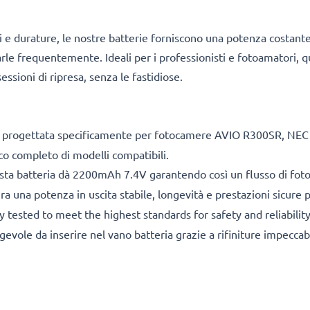
i e durature, le nostre batterie forniscono una potenza costant
carle frequentemente. Ideali per i professionisti e fotoamatori, q
essioni di ripresa, senza le fastidiose.
 progettata specificamente per fotocamere AVIO R300SR, NEC T
co completo di modelli compatibili.
ta batteria dà 2200mAh 7.4V garantendo così un flusso di foto 
ra una potenza in uscita stabile, longevità e prestazioni sicure
 tested to meet the highest standards for safety and reliabilit
gevole da inserire nel vano batteria grazie a rifiniture impecca