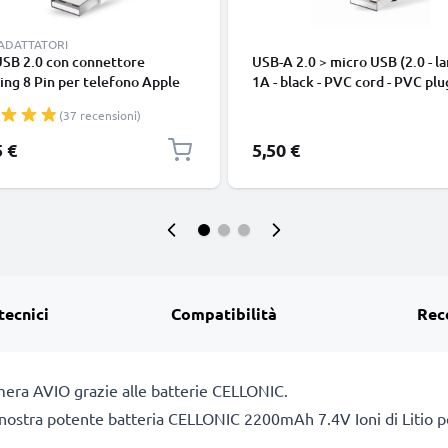
 ADATTATORI
USB 2.0 con connettore
USB-A 2.0 > micro USB (2.0 - la
ing 8 Pin per telefono Apple
1A - black - PVC cord - PVC plu
 14, 13, 12, 11, X, XS, XR, 8, 7,
(37 recensioni)
o di 1m cavetto dati & ricarica
nco per cellulare
5 €
5,50 €
tecnici
Compatibilità
Rec
amera AVIO grazie alle batterie CELLONIC.
a nostra potente batteria CELLONIC 2200mAh 7.4V Ioni di Litio pe