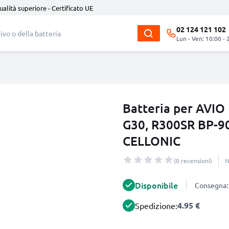
ualità superiore - Certificato UE
02 124 121 102
Lun - Ven: 10:00 - 
Batteria per AVIO
G30, R300SR BP-9
CELLONIC
(0 recensioni)
N
Disponibile
Consegna: 
4.95 €
Spedizione: