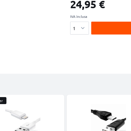
24,95 €
IVA inclusa
Quantità
er