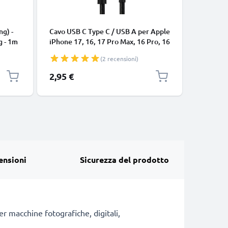
CAVI E AD
ng) -
Cavo USB C Type C / USB A per Apple
Cavo uni
g - 1m
iPhone 17, 16, 17 Pro Max, 16 Pro, 16
connetto
Pro Max, 17 Pro, 16e, 16 Plus
cavetto d
(2 recensioni)
Samsung Galaxy S25 Ultra, S25
bianco
Google Pixel 10, 9a, 10 Pro, 10 Pro
2,95 €
7,95 €
XL Xiaomi 15 Ultra, Redmi Note 14
Pro+, Note 14 Pro, 15T Pro OnePlus
13 3A cavetto da
ensioni
Sicurezza del prodotto
r macchine fotografiche, digitali,