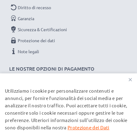
Diritto di recesso
Garanzia
Sicurezza & Certificazioni
Protezione dei dati
Note legali
LE NOSTRE OPZIONI DI PAGAMENTO
×
Utilizziamo i cookie per personalizzare contenuti e
I NOSTRI PARTNER DI SPEDIZIONE
annunci, per fornire funzionalità dei social media e per
analizzare il nostro traffico. Puoi accettare tutti i cookie,
consentire solo i cookie necessari oppure gestire le tue
© subtel.it 2026
preferenze. Ulteriori informazioni sull’utilizzo dei cookie
Tutti i prezzi includono l'IVA e sono esclusi i costi di
spedizione. Si prega di notare che tutti i marchi menzionati
sono disponibili nella nostra
Protezione dei Dati
sono marchi registrati dei rispettivi proprietari e sono citati