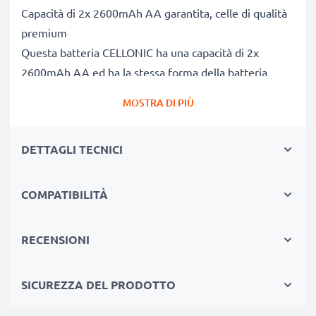
Capacità di 2x 2600mAh AA garantita, celle di qualità
premium
Questa batteria CELLONIC ha una capacità di 2x
2600mAh AA ed ha la stessa forma della batteria
originale. La concorrenza pretende di vendere batterie
MOSTRA DI PIÙ
aventi stesso peso e maggiore capacità, ciò che alla
prova dei fatti risulta non vero. La nostra batteria,
DETTAGLI TECNICI
compatible e nuova, dispone di una capacità reale di
2x 2600mAh AA, proprio come pubblicizzato.
Grandi prestazioni: batteria AA NiMH Batterie
COMPATIBILITÀ
2600mAh (x2) compatibile
Le nostre batterie sostitutive forniscono
RECENSIONI
continuamente altissime performance in termini di
potenza & autonomia. Le prestazioni eguagliano o
SICUREZZA DEL PRODOTTO
superano quelle della vecchia batteria originale
Traveler, raggiungendo un altissimo numero di cicli di