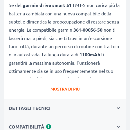
Se del
garmin drive smart 51
LMT-S non carica più la
batteria cambiala con una nuova compatibile della
subtel e dimentica la preoccupazione di restare senza
energia. La compatibile garmin
361-00056-50
non ti
lascerà mai a piedi, sia che ti trovi in un’escursione
fuori città, durante un percorso di routine con traffico
o in autostrada. La lunga durata di
1100mAh
ti
garantirà la massima autonomia. Funzionerà
ottimamente sia se in uso frequentemente nel tuo
GPS garmin drivesmart 61 lmt-d
,
navigatore
garmin nuvi 50
, sia se ricaricata sporadicamente.
MOSTRA DI PIÙ
BATTERIA COMPATIBILE AL 100% COL CODICE
DETTAGLI TECNICI
ORIGINALE 361-00056-00 361-00056-50 361-00045-
00 DELLA VECCHIA BATTERIA
COMPATIBILITÀ
★ ricambio compatibile al 100% grazie a materiali di