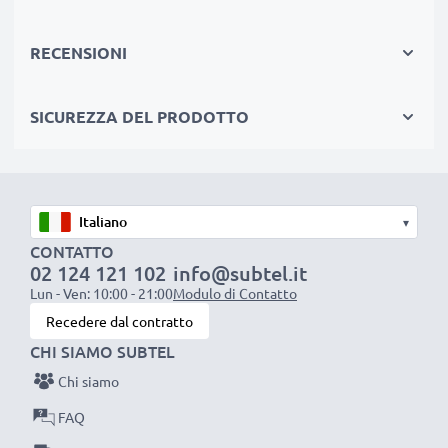
qualità e rifiniture accurate
RECENSIONI
★ adatta su navigatori GPS:
Drive 50 / DriveSmart
51 LMT-S / Nüvi 55 40
★ alta capacità grazie ai 1100mAh per arrivare alla tua
SICUREZZA DEL PRODOTTO
destinazione
★ si adagia perfettamente nel vano batteria, resta in
sede, non "balla" nel GPS
★ risparmia: compra semplicemente una nuova
▾
CONTATTO
batteria compatibile al 100%
02 124 121 102
info@subtel.it
Lun - Ven: 10:00 - 21:00
Modulo di Contatto
AFFIDABILITÀ DELLE BATTERIE subtel PILE
Recedere dal contratto
SICURE CON 3 ANNI DI GARANZIA
CHI SIAMO SUBTEL
★ garanzia di efficienza in seguito a test e verifiche
Chi siamo
delle celle e dell’assemblaggio
FAQ
★ la nuova batteria compatibile 361-00056-00 361-