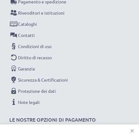
00056-50 361-00045-00 ridurrà la freuquenza del
Pagamento e spedizione
fastidio per ricaricare
Rivenditori e istituzioni
★ non perde potenza né tensione di esercizio
3.6V -
Cataloghi
3.7V
neanche dopo numerosi cicli di carica e scarica
Contatti
★ sicurezza certificata contro corto circuito,
surriscaldamento e sovratensione
Condizioni di uso
Diritto di recesso
BATTERIA DI LUNGA DURATA - RICAMBIO PER
Garanzia
UNA BATTERIA Garmin ESAUSTA
★ goditi l’autonomia di navigatore garmin nuvi 50
Sicurezza & Certificazioni
perché questa batteria dura e durerà nel tempo
Protezione dei dati
★ test approfonditi delle celle garantiscono efficienza
Note legali
e lunga durata di vita utile
★ la tecnologia impiegata ioni di litio senza effetto
LE NOSTRE OPZIONI DI PAGAMENTO
memoria riduce i tempi di ricarica a fronte di
×
incrementati tempi di esercizio