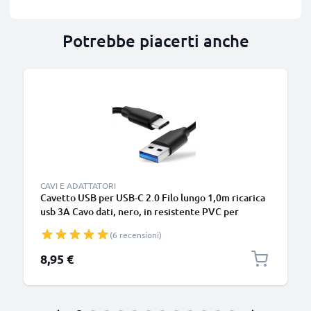
Potrebbe piacerti anche
B
CAVI E ADATTATORI
Cavetto USB per USB-C 2.0 Filo lungo 1,0m ricarica
usb 3A Cavo dati, nero, in resistente PVC per
smartphone (Samsung, Huawei, Google Pixel),
(6 recensioni)
fotocamera Canon, Panasonic Lumix, Sony
connettore tipo C
8,95 €