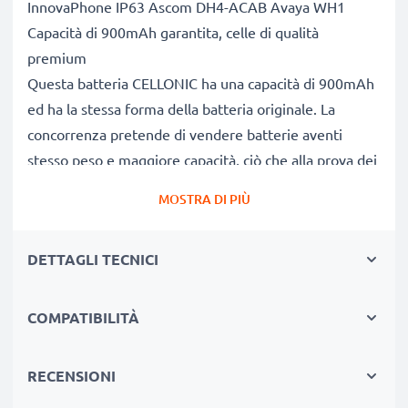
InnovaPhone IP63 Ascom DH4-ACAB Avaya WH1
Capacità di 900mAh garantita, celle di qualità
premium
Questa batteria CELLONIC ha una capacità di 900mAh
ed ha la stessa forma della batteria originale. La
concorrenza pretende di vendere batterie aventi
stesso peso e maggiore capacità, ciò che alla prova dei
fatti risulta non vero. La nostra batteria, compatible e
MOSTRA DI PIÙ
nuova, dispone di una capacità reale di 900mAh,
proprio come pubblicizzato.
DETTAGLI TECNICI
Grandi prestazioni: batteria 0486515 660190 S30122-
X8008-X38, con una lunga durata di vita utile
Le nostre batterie sostitutive forniscono
COMPATIBILITÀ
continuamente altissime performance in termini di
potenza & autonomia. Le prestazioni eguagliano o
RECENSIONI
superano quelle della vecchia batteria originale Unify