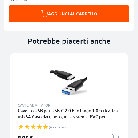
AGGIUNGI AL CARRELLO
Potrebbe piacerti anche
B
CAVI E ADATTATORI
Cavetto USB per USB-C 2.0 Filo lungo 1,0m ricarica
usb 3A Cavo dati, nero, in resistente PVC per
smartphone (Samsung, Huawei, Google Pixel),
(6 recensioni)
fotocamera Canon, Panasonic Lumix, Sony
connettore tipo C
8,95 €