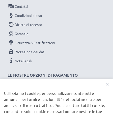
tantissimo!
Contatti
Scegli CELLONIC, scegli la lunga durata, non fare
Condizioni di uso
compromessi sulla qualità: ordina ora!
Diritto di recesso
Garanzia
Sicurezza & Certificazioni
Protezione dei dati
Note legali
LE NOSTRE OPZIONI DI PAGAMENTO
×
Utilizziamo i cookie per personalizzare contenuti e
I NOSTRI PARTNER DI SPEDIZIONE
annunci, per fornire funzionalità dei social media e per
analizzare il nostro traffico. Puoi accettare tutti i cookie,
consentire solo i cookie necessari oppure gestire le tue
© subtel.it 2026